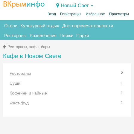
ВКрым
инфо
Новый Свет
Вход
Регистрация
Избранное
Просмотры
Отели
Культурный отдых
Достопримечательности
Рестораны
Развлечения
Пляжи
Парки
Рестораны, кафе, бары
Кафе в Новом Свете
Рестораны
2
Суши
1
Кофейни и чайные
1
Фаст-фуд
1