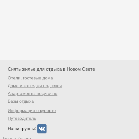
Снять жилье для отдыха в Новом Свете
Отели, гостевые дома
Дома и коттеджи под ключ
Апартаменты посуточно
Базы отдыха
Скидка −5%
Информация о курорте
Хочешь дешевле? Оставь почту и получи
Путеводитель
промокод на первое бронирование!
Наши группы:
Блог о Крыме