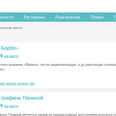
льности
Рестораны
Развлечения
Пляжи
ические места
«Барбо»
на карте
чила название «Маевка» после национализации, а до революции хозяев
бо».
ий жилья рядом: 66
 графини Паниной
на карте
Скидка −5%
фини Паниной является одним из прекраснейших достопримечательносте