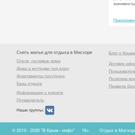
значимость
Предложен
Снять жилье для отдыха в Мисхоре
Блог о Крым
Отели, гостевые дома
Договор офе
Дома и коттеджи под ключ
Пользовател
Апартаменты посуточно
Политика ко
Базы отдыха
Правила бро
Информация о курорте
Путеводитель
Наши группы:
© 2010 - 2026 "В Крым - инфо"
16+
Отдых в Мисхоре