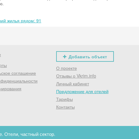
ю.
Хочешь дешевле? Оставь почту и получи промокод
первое бронирование!
ий жилья рядом: 91
Получить промокод
е
Добавить объект
рты
О проекте
ьское соглашение
Отзывы о Vkrim.info
нфиденциальности
Личный кабинет
нирования
Предложение для отелей
Тарифы
Контакты
. Отели, частный сектор.