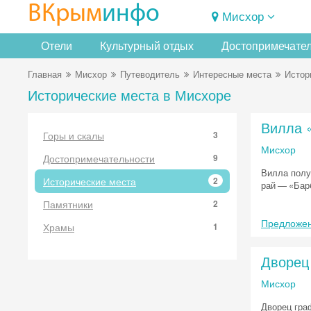
ВКрым
инфо
Мисхор
Отели
Культурный отдых
Достопримечате
Главная
Мисхор
Путеводитель
Интересные места
Истор
Исторические места в Мисхоре
Вилла 
Горы и скалы
3
Мисхор
Достопримечательности
9
Вилла полу
Исторические места
2
рай — «Бар
Памятники
2
Предложен
Храмы
1
Дворец
Мисхор
Дворец гра