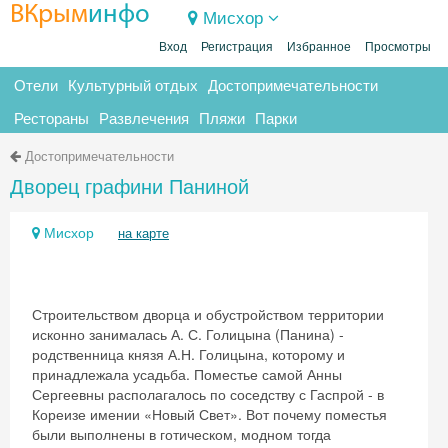
ВКрым
инфо
Мисхор
Вход
Регистрация
Избранное
Просмотры
Отели
Культурный отдых
Достопримечательности
Рестораны
Развлечения
Пляжи
Парки
Достопримечательности
Дворец графини Паниной
Мисхор
на карте
Строительством дворца и обустройством территории
исконно занималась А. С. Голицына (Панина) -
родственница князя А.Н. Голицына, которому и
принадлежала усадьба. Поместье самой Анны
Сергеевны располагалось по соседству с Гаспрой - в
Кореизе имении «Новый Свет». Вот почему поместья
были выполнены в готическом, модном тогда