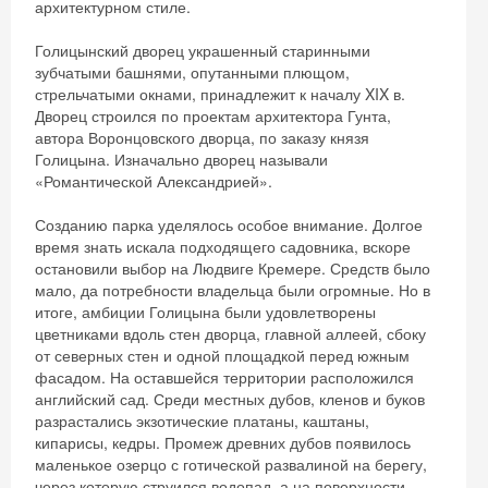
архитектурном стиле.
Голицынский дворец украшенный старинными
зубчатыми башнями, опутанными плющом,
стрельчатыми окнами, принадлежит к началу XIX в.
Дворец строился по проектам архитектора Гунта,
автора Воронцовского дворца, по заказу князя
Голицына. Изначально дворец называли
«Романтической Александрией».
Созданию парка уделялось особое внимание. Долгое
время знать искала подходящего садовника, вскоре
остановили выбор на Людвиге Кремере. Средств было
мало, да потребности владельца были огромные. Но в
итоге, амбиции Голицына были удовлетворены
цветниками вдоль стен дворца, главной аллеей, сбоку
от северных стен и одной площадкой перед южным
фасадом. На оставшейся территории расположился
английский сад. Среди местных дубов, кленов и буков
разрастались экзотические платаны, каштаны,
кипарисы, кедры. Промеж древних дубов появилось
маленькое озерцо с готической развалиной на берегу,
через которую струился водопад, а на поверхности