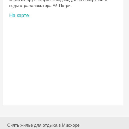
воды отражалась гора Ай-Петри.
На карте
Скидка −5%
Хочешь дешевле? Оставь почту и получи
промокод на первое бронирование!
Получить промокод
Снять жилье для отдыха в Мисхоре