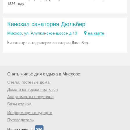
1836 году.
Кинозал санатория Дюльбер
Мисхор, ул. Алупкинское шоссе д.19
на карте
Кинотеатр на территории санатория Дюльбер.
Снять жилье для отдыха в Мисхоре
Отели, гостевые дома
Дома и коттеджи под ключ
Апартаменты посуточно
Скидка −5%
Базы отдыха
Информация о курорте
Хочешь дешевле? Оставь почту и получи
Путеводитель
промокод на первое бронирование!
Наши группы: