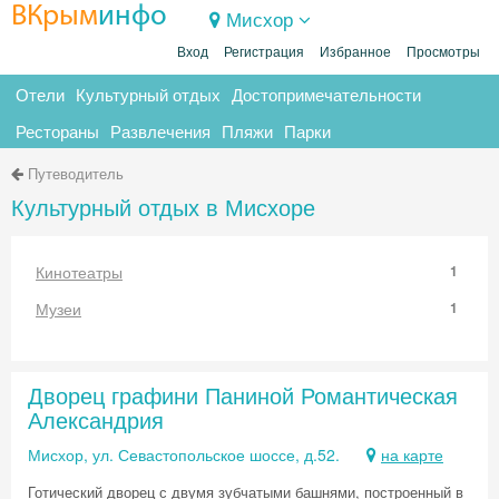
ВКрым
инфо
Мисхор
Вход
Регистрация
Избранное
Просмотры
Отели
Культурный отдых
Достопримечательности
Рестораны
Развлечения
Пляжи
Парки
Путеводитель
Культурный отдых в Мисхоре
Кинотеатры
1
Музеи
1
Дворец графини Паниной Романтическая
Александрия
Мисхор, ул. Севастопольское шоссе, д.52.
на карте
Готический дворец с двумя зубчатыми башнями, построенный в