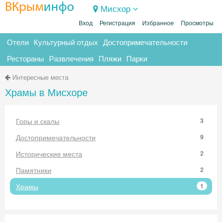
ВКрым
инфо
Мисхор
Вход
Регистрация
Избранное
Просмотры
Отели
Культурный отдых
Достопримечательности
Рестораны
Развлечения
Пляжи
Парки
Интересные места
Храмы в Мисхоре
Горы и скалы
3
Достопримечательности
9
Исторические места
2
Памятники
2
Храмы
1