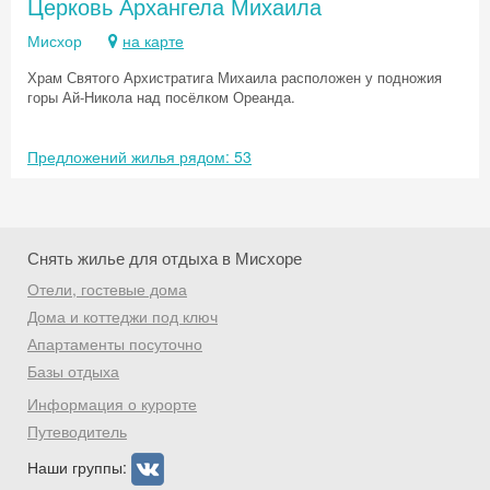
Церковь Архангела Михаила
Мисхор
на карте
Храм Святого Архистратига Михаила расположен у подножия
горы Ай-Никола над посёлком Ореанда.
Предложений жилья рядом: 53
Снять жилье для отдыха в Мисхоре
Отели, гостевые дома
Дома и коттеджи под ключ
Апартаменты посуточно
Базы отдыха
Скидка −5%
Информация о курорте
Хочешь дешевле? Оставь почту и получи
Путеводитель
промокод на первое бронирование!
Наши группы: