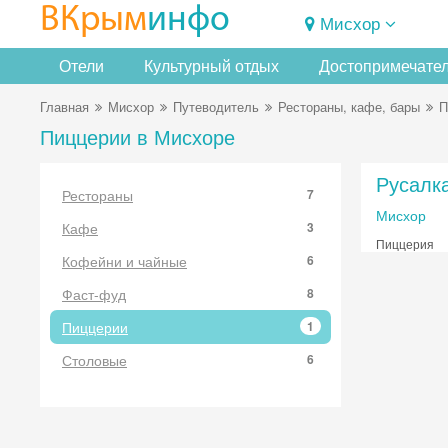
ВКрым
инфо
Мисхор
Отели
Культурный отдых
Достопримечате
Главная
Мисхор
Путеводитель
Рестораны, кафе, бары
П
Пиццерии в Мисхоре
Русалк
Рестораны
7
Мисхор
Кафе
3
Пиццерия
Кофейни и чайные
6
Фаст-фуд
8
Пиццерии
1
Столовые
6