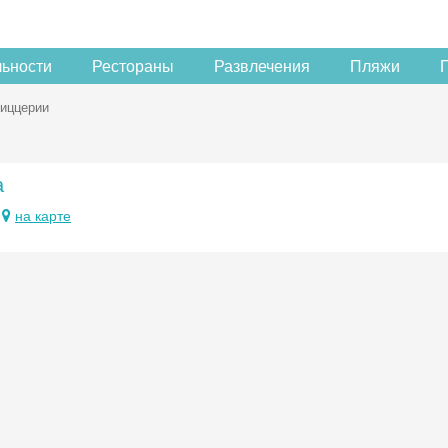
льности
Рестораны
Развлечения
Пляжи
иццерии
а
на карте
Скидка −5%