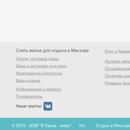
Снять жилье для отдыха в Мисхоре
Блог о Крым
Отели, гостевые дома
Договор офе
Дома и коттеджи под ключ
Пользовател
Апартаменты посуточно
Политика ко
Базы отдыха
Правила бро
Информация о курорте
Путеводитель
Наши группы:
© 2010 - 2026 "В Крым - инфо"
16+
Отдых в Мисхоре