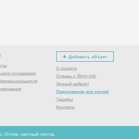
Хочешь дешевле? Оставь почту и получи промокод
первое бронирование!
Получить промокод
е
Добавить объект
рты
О проекте
ьское соглашение
Отзывы о Vkrim.info
нфиденциальности
Личный кабинет
нирования
Предложение для отелей
Тарифы
Контакты
. Отели, частный сектор.