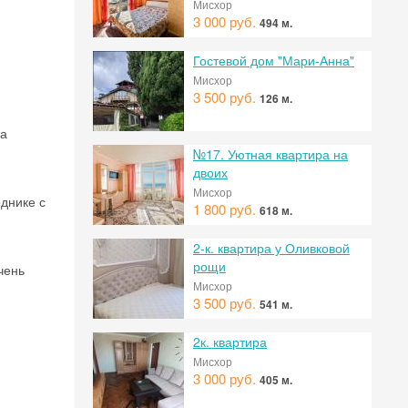
Мисхор
3 000 руб.
494 м.
Гостевой дом "Мари-Анна"
Мисхор
3 500 руб.
126 м.
да
№17. Уютная квартира на
двоих
Мисхор
однике с
1 800 руб.
618 м.
2-к. квартира у Оливковой
рощи
чень
 на
Мисхор
3 500 руб.
541 м.
2к. квартира
Мисхор
3 000 руб.
405 м.