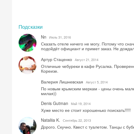
Подсказки
Nn
Июль 31, 2016
Сказать отеле ничего не могу. Потому что сна
подойдёт официант и примет заказ. Не дождал
Артур Стаценко
Август 21, 2014
Отличные чебуреки в кафе Русалка. Проверено
Кореизе.
Валерия Лишневская
Август 5, 2014
По новым крымским меркам - цены очень мале
милая))
Denis Gutman
Май 19, 2014
Хуже место ее стоит хорошенько поискать!!!!!
Nataliia K.
Сентябрь 22, 2013
Дорого. Скучно. Квест с туалетом. Танцы с буб