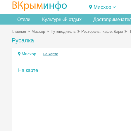
ВКрым
инфо
Мисхор
Отели
Культурный отдых
Достопримечате
Главная
Мисхор
Путеводитель
Рестораны, кафе, бары
П
Русалка
Мисхор
на карте
На карте