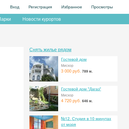
Вход
Регистрация
Избранное
Просмотры
Парки
Новости курортов
Снять жилье рядом
Гостевой дом
Мисхор
3 000 руб.
789 м.
Гостевой дом "Дагаз"
Мисхор
4 720 руб.
646 м.
№12. Студия в 10 минутах
от моря