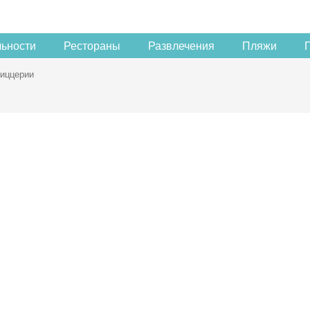
льности
Рестораны
Развлечения
Пляжи
иццерии