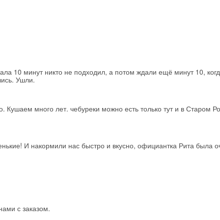
чала 10 минут никто не подходил, а потом ждали ещё минут 10, ког
ись. Ушли.
. Кушаем много лет. чебуреки можно есть только тут и в Старом Р
Скидка −5%
нькие! И накормили нас быстро и вкусно, официантка Рита была о
Хочешь дешевле? Оставь почту и получи промокод
первое бронирование!
Получить промокод
нами с заказом.