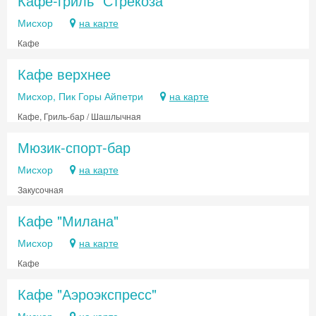
Кафе-гриль "Стрекоза"
Мисхор
на карте
Кафе
Кафе верхнее
Мисхор, Пик Горы Айпетри
на карте
Кафе, Гриль-бар / Шашлычная
Мюзик-спорт-бар
Мисхор
на карте
Закусочная
Скидка −5%
Кафе "Милана"
Хочешь дешевле? Оставь почту и получи
промокод на первое бронирование!
Мисхор
на карте
Кафе
Кафе "Аэроэкспресс"
Получить промокод