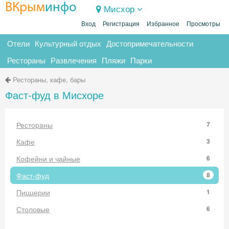
ВКрым
инфо
Мисхор
Вход
Регистрация
Избранное
Просмотры
Отели
Культурный отдых
Достопримечательности
Рестораны
Развлечения
Пляжи
Парки
Рестораны, кафе, бары
Фаст-фуд в Мисхоре
Рестораны
7
Кафе
3
Кофейни и чайные
6
Фаст-фуд
8
Пиццерии
1
Столовые
6