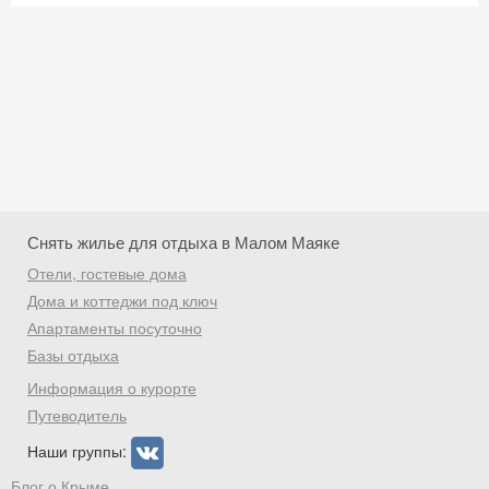
Снять жилье для отдыха в Малом Маяке
Отели, гостевые дома
Дома и коттеджи под ключ
Апартаменты посуточно
Базы отдыха
Скидка −5%
Информация о курорте
Хочешь дешевле? Оставь почту и получи
Путеводитель
промокод на первое бронирование!
Наши группы:
Блог о Крыме