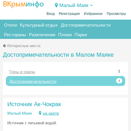
ВКрым
инфо
Малый Маяк
Вход
Регистрация
Избранное
Просмотры
Отели
Культурный отдых
Достопримечательности
Рестораны
Развлечения
Пляжи
Парки
Интересные места
Достопримечательности в Малом Маяке
Горы и скалы
2
Достопримечательности
1
Источник Ак-Чокрак
Малый Маяк
на карте
Источник с питьевой водой.