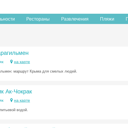
льности
Рестораны
Развлечения
Пляжи
арагильмен
як
на карте
ильмен: маршрут Крыма для смелых людей.
к Ак-Чокрак
як
на карте
питьевой водой.
Скидка −5%