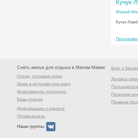
Кучук-
Малый Ма
Кучук-Ламб
Предложен
Снять жилье для отдыха в Малом Маяке
Блог о Крым
Отели, гостевые дома
Договор офе
Дома и коттеджи под ключ
Пользовател
Апартаменты посуточно
Политика ко
Базы отдыха
Правила бро
Информация о курорте
Путеводитель
Наши группы: