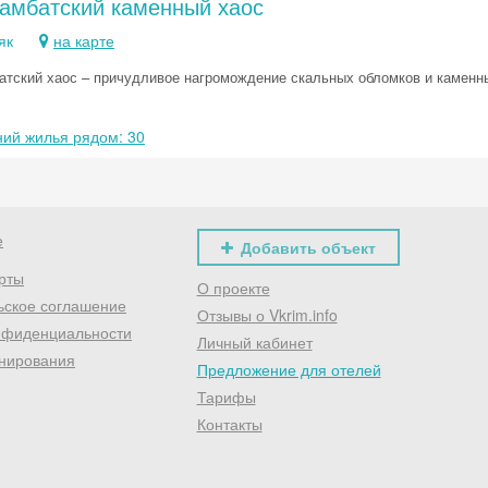
Ламбатский каменный хаос
Хочешь дешевле? Оставь почту и получи промокод
як
на карте
первое бронирование!
атский хаос – причудливое нагромождение скальных обломков и каменн
Получить промокод
ий жилья рядом: 30
е
Добавить объект
рты
О проекте
ьское соглашение
Отзывы о Vkrim.info
нфиденциальности
Личный кабинет
нирования
Предложение для отелей
Тарифы
Контакты