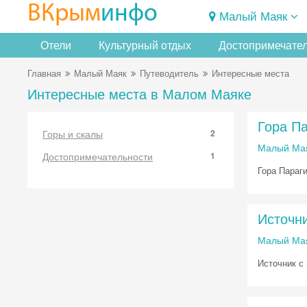
ВКрым
инфо
Малый Маяк
Отели
Культурный отдых
Достопримечате
Главная
Малый Маяк
Путеводитель
Интересные места
Интересные места в Малом Маяке
Гора П
Горы и скалы
2
Малый Ма
Достопримечательности
1
Гора Параг
Источни
Малый Ма
Источник с 