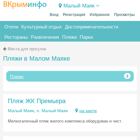
ВКрым
инфо
Малый Маяк
Вход
Регистрация
Избранное
Просмотры
Отели
Культурный отдых
Достопримечательности
Рестораны
Развлечения
Пляжи
Парки
Места для прогулок
Пляжи в Малом Маяке
Пляжи
3
Пляж ЖК Премьера
Малый Маяк, п. Малый Маяк
на карте
Мелкогалечный пляж жилого комплекса оборудован и чист.