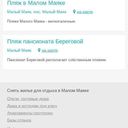
Пляж в Малом Маяке
Малый Маяк, пос. Малый Маяк
на карте
Пляжи Малого Маяка - мелкогалечные.
Пляж пансионата Береговой
Малый Маяк
на карте
Пансионат Береговой располагает собственным пляжем
Снять жилье для отдыха в Малом Маяке
Отели, гостевые дома
Дома и коттеджи под ключ
Скидка −5%
Апартаменты посуточно
Базы отдыха
Хочешь дешевле? Оставь почту и получи
промокод на первое бронирование!