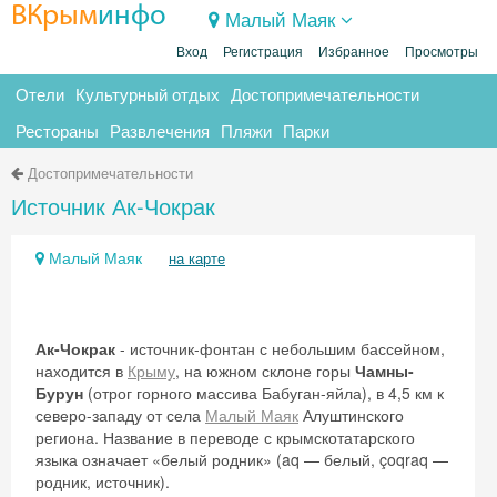
ВКрым
инфо
Малый Маяк
Вход
Регистрация
Избранное
Просмотры
Отели
Культурный отдых
Достопримечательности
Рестораны
Развлечения
Пляжи
Парки
Достопримечательности
Источник Ак-Чокрак
Малый Маяк
на карте
Ак-Чокрак
- источник-фонтан с небольшим бассейном,
находится в
Крыму
, на южном склоне горы
Чамны-
Бурун
(отрог горного массива Бабуган-яйла), в 4,5 км к
северо-западу от села
Малый Маяк
Алуштинского
региона. Название в переводе с крымскотатарского
языка означает «белый родник» (aq — белый, çoqraq —
родник, источник).