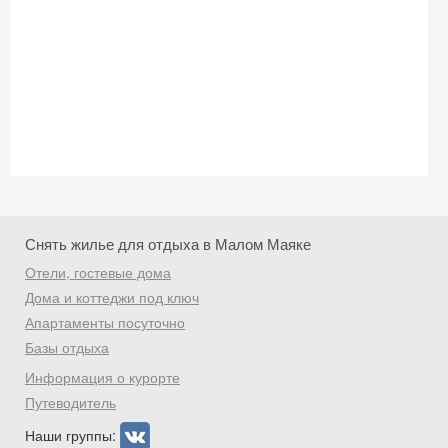
Скидка −5%
Хочешь дешевле? Оставь почту и получи
промокод на первое бронирование!
Снять жилье для отдыха в Малом Маяке
Отели, гостевые дома
Получить промокод
Дома и коттеджи под ключ
Апартаменты посуточно
Базы отдыха
Информация о курорте
Путеводитель
Наши группы: