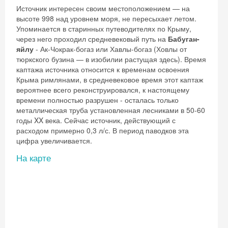
Источник интересен своим местоположением — на
высоте 998 над уровнем моря, не пересыхает летом.
Упоминается в старинных путеводителях по Крыму,
через него проходил средневековый путь на
Бабуган-
яйлу
- Ак-Чокрак-богаз или Хавлы-богаз (Ховлы от
тюркского бузина — в изобилии растущая здесь). Время
каптажа источника относится к временам освоения
Крыма римлянами, в средневековое время этот каптаж
вероятнее всего реконструировался, к настоящему
времени полностью разрушен - осталась только
металлическая труба установленная лесниками в 50-60
годы XX века. Сейчас источник, действующий с
расходом примерно 0,3 л/с. В период паводков эта
цифра увеличивается.
На карте