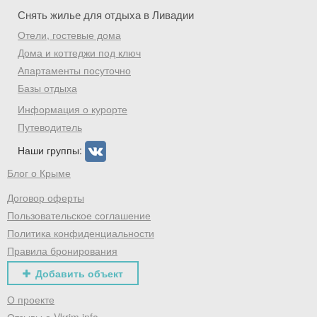
Скидка −5%
Снять жилье для отдыха в Ливадии
Отели, гостевые дома
Хочешь дешевле? Оставь почту и получи
промокод на первое бронирование!
Дома и коттеджи под ключ
Апартаменты посуточно
Базы отдыха
Информация о курорте
Получить промокод
Путеводитель
Наши группы:
Блог о Крыме
Договор оферты
Пользовательское соглашение
Политика конфиденциальности
Правила бронирования
Добавить объект
О проекте