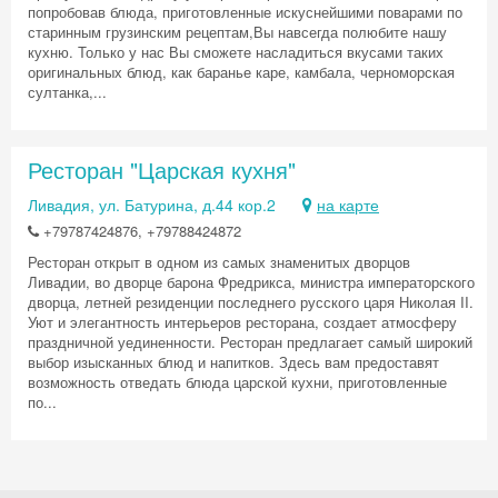
попробовав блюда, приготовленные искуснейшими поварами по
старинным грузинским рецептам,Вы навсегда полюбите нашу
кухню. Только у нас Вы сможете насладиться вкусами таких
оригинальных блюд, как баранье каре, камбала, черноморская
султанка,...
Ресторан "Царская кухня"
Ливадия, ул. Батурина, д.44 кор.2
на карте
+79787424876, +79788424872
Ресторан открыт в одном из самых знаменитых дворцов
Ливадии, во дворце барона Фредрикса, министра императорского
дворца, летней резиденции последнего русского царя Николая II.
Уют и элегантность интерьеров ресторана, создает атмосферу
праздничной уединенности. Ресторан предлагает самый широкий
выбор изысканных блюд и напитков. Здесь вам предоставят
возможность отведать блюда царской кухни, приготовленные
по...