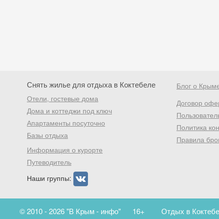
Снять жилье для отдыха в Коктебеле
Блог о Крым
Отели, гостевые дома
Договор офе
Дома и коттеджи под ключ
Пользовател
Апартаменты посуточно
Политика ко
Базы отдыха
Правила бро
Информация о курорте
Путеводитель
Наши группы:
© 2010 - 2026 "В Крым - инфо"
16+
Отдых в Коктебе