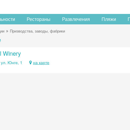
льности
Рестораны
Развлечения
Пляжи
ции
Призводства, заводы, фабрики
е
l Winery
 ул. Юнге, 1
на карте
Скидка −5%