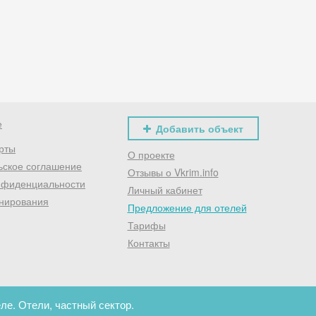
Хочешь дешевле? Оставь почту и получи промокод
первое бронирование!
Получить промокод
е
Добавить объект
рты
О проекте
ьское соглашение
Отзывы о Vkrim.info
нфиденциальности
Личный кабинет
нирования
Предложение для отелей
Тарифы
Контакты
ле. Отели, частный сектор.