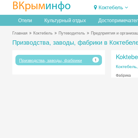
ВКрым
инфо
Коктебель
Отели
Культурный отдых
Достопримечате
Главная
Коктебель
Путеводитель
Предприятия и организа
Призводства, заводы, фабрики в Коктебел
Koktebe
Призводства, заводы, фабрики
1
Коктебель,
Фабрика