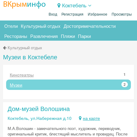
ВКрым
инфо
Коктебель
Вход
Регистрация
Избранное
Просмотры
Отели
Культурный отдых
Достопримечательности
Рестораны
Развлечения
Пляжи
Парки
Культурный отдых
Музеи в Коктебеле
Кинотеатры
1
Музеи
2
Дом-музей Волошина
Коктебель, ул.Набережная д.10
на карте
М.А.Волошин - замечательного поэт, художник, переводчик,
оригинальный критик, блестящий мыслитель и провидец. После