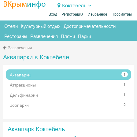
ВКрым
инфо
Коктебель
Вход
Регистрация
Избранное
Просмотры
Отели
Культурный отдых
Достопримечательности
Рестораны
Развлечения
Пляжи
Парки
Развлечения
Аквапарки в Коктебеле
Аквапарки
1
Аттракционы
1
Дельфинарии
1
Зоопарки
2
Аквапарк Коктебель