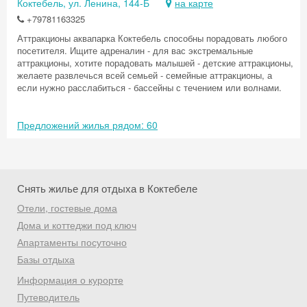
Коктебель, ул. Ленина, 144-Б
на карте
+79781163325
Аттракционы аквапарка Коктебель способны порадовать любого
посетителя. Ищите адреналин - для вас экстремальные
аттракционы, хотите порадовать малышей - детские аттракционы,
желаете развлечься всей семьей - семейные аттракционы, а
если нужно расслабиться - бассейны с течением или волнами.
Предложений жилья рядом: 60
Снять жилье для отдыха в Коктебеле
Отели, гостевые дома
Дома и коттеджи под ключ
Апартаменты посуточно
Скидка −5%
Базы отдыха
Хочешь дешевле? Оставь почту и получи
Информация о курорте
промокод на первое бронирование!
Путеводитель