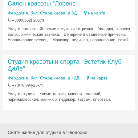
Салон красоты "Лоренс"
Феодосия, бул. Старшинова, д.8Д
на карте
+38(06562) 20673
Услуги салона: Женские и мужские стрижки. Укладка, окраска
волос, химическая завивка. Вечерние и свадебные прически.
Наращивание ресниц. Маникюр, педикюр, наращивание ногтей.
Студия красоты и спорта "Эстетик Клуб
Скидка −5%
ДаЛе"
Феодосия, бул. Старшинова, д.12Д
на карте
Хочешь дешевле? Оставь почту и получи
+7(978)894-25-71
промокод на первое бронирование!
Услуги студии: Косметология, массаж, солярий,
парикмахерская, маникюр, педикюр, татуаж, спортзал.
Получить промокод
Снять жилье для отдыха в Феодосии