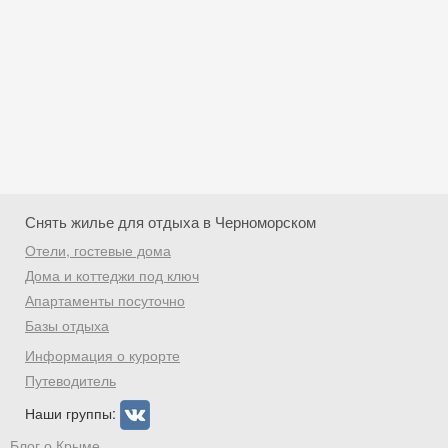
Снять жилье для отдыха в Черноморском
Отели, гостевые дома
Дома и коттеджи под ключ
Апартаменты посуточно
Базы отдыха
Скидка −5%
Информация о курорте
Хочешь дешевле? Оставь почту и получи
Путеводитель
промокод на первое бронирование!
Наши группы:
Блог о Крыме