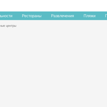
льности
Рестораны
Развлечения
Пляжи
ные центры
Скидка −5%