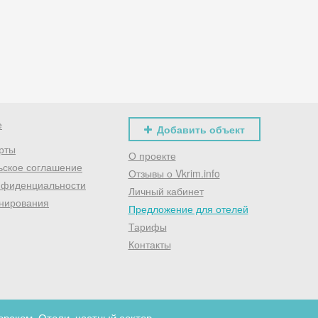
Хочешь дешевле? Оставь почту и получи промокод
первое бронирование!
Получить промокод
е
Добавить объект
рты
О проекте
ьское соглашение
Отзывы о Vkrim.info
нфиденциальности
Личный кабинет
нирования
Предложение для отелей
Тарифы
Контакты
рском. Отели, частный сектор.