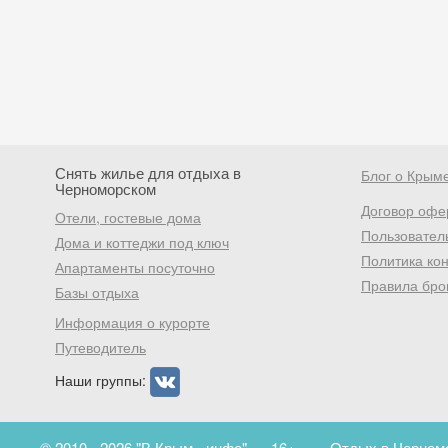
Снять жилье для отдыха в
Блог о Крым
Черноморском
Договор офе
Отели, гостевые дома
Пользовател
Дома и коттеджи под ключ
Политика ко
Апартаменты посуточно
Правила бро
Базы отдыха
Информация о курорте
Путеводитель
Наши группы:
© 2010 - 2026 "В Крым - инфо"
16+
Отдых в Черномо