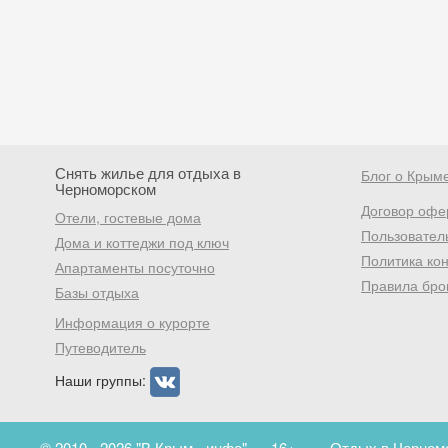
Снять жилье для отдыха в
Блог о Крым
Черноморском
Договор офе
Отели, гостевые дома
Пользовател
Дома и коттеджи под ключ
Политика ко
Апартаменты посуточно
Правила бро
Базы отдыха
Информация о курорте
Путеводитель
Наши группы:
© 2010 - 2026 "В Крым - инфо"
16+
Отдых в Черномо