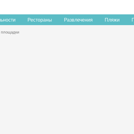
льности
Рестораны
Развлечения
Пляжи
 площадки
Скидка −5%