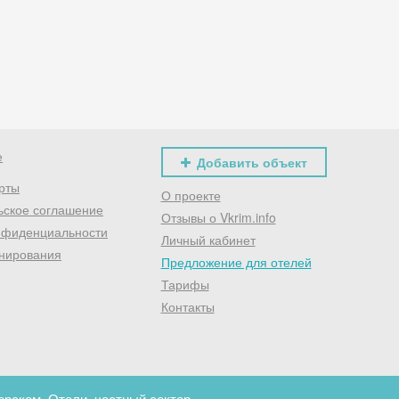
Хочешь дешевле? Оставь почту и получи промокод
первое бронирование!
Получить промокод
е
Добавить объект
рты
О проекте
ьское соглашение
Отзывы о Vkrim.info
нфиденциальности
Личный кабинет
нирования
Предложение для отелей
Тарифы
Контакты
рском. Отели, частный сектор.