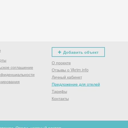
Хочешь дешевле? Оставь почту и получи промокод
первое бронирование!
Получить промокод
е
Добавить объект
рты
О проекте
ьское соглашение
Отзывы о Vkrim.info
нфиденциальности
Личный кабинет
нирования
Предложение для отелей
Тарифы
Контакты
рском. Отели, частный сектор.