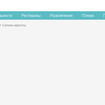
льности
Рестораны
Развлечения
Пляжи
Салоны красоты
Скидка −5%