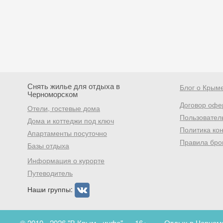
Снять жилье для отдыха в
Блог о Крым
Черноморском
Договор офе
Отели, гостевые дома
Пользовател
Дома и коттеджи под ключ
Политика ко
Апартаменты посуточно
Правила бро
Базы отдыха
Информация о курорте
Путеводитель
Наши группы:
© 2010 - 2026 "В Крым - инфо"
16+
Отдых в Черномо