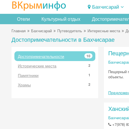
ВКрым
инфо
Бахчисарай
Отели
Культурный отдых
Достопримечате
Главная
Бахчисарай
Путеводитель
Интересные места
Д
Достопримечательности в Бахчисарае
Пещерн
Достопримечательности
10
Бахчисара
Исторические места
2
Пещерный г
Памятники
1
объекты.
Храмы
2
Предложен
Хански
Бахчисарай
+7(978) 8