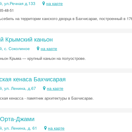
, ул.Речная д.133
на карте
35-48-51
Скидка −5%
ьсебиль на территории ханского дворца в Бахчисарае, построенный в 176
Хочешь дешевле? Оставь почту и получи промокод
первое бронирование!
й Крымский каньон
й, с. Соколиное
на карте
Получить промокод
ньон Крыма — крупный каньон на полуострове.
ская кенаса Бахчисарая
, ул. Ленина, д.67
на карте
ская кенасса - памятник архитектуры в Бахчисарае.
 Орта-Джами
, ул. Ленина, д. 61
на карте