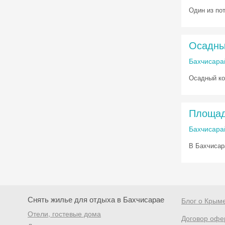
Один из по
Осадны
Бахчисара
Осадный ко
Площад
Бахчисарай
В Бахчисар
Снять жилье для отдыха в Бахчисарае
Блог о Крым
Отели, гостевые дома
Договор офе