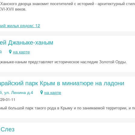
Ханского дворца знакомит посетителей с историей - архитектурный сти
VI-XVII веков.
ий жилья рядом: 12
ей Джаныке-ханым
й
на карте
жаныке-ханым представляет историческое наследие Золотой Орды.
арайский парк Крым в миниатюре на ладони
, ул. Ленина д.4
на карте
729-01-11
амый большой парк такого рода в Крыму и по занимаемой территории, и 
 Слез