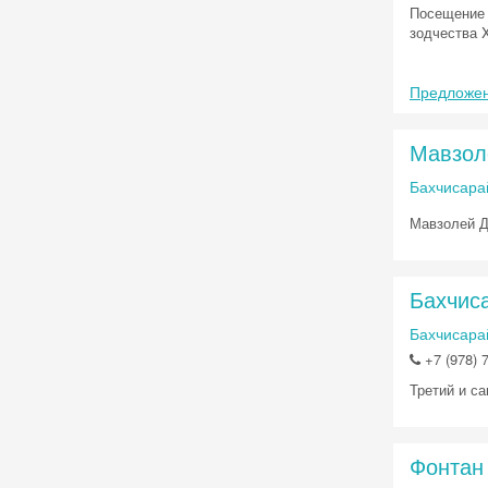
Посещение 
зодчества X
Предложен
Мавзол
Бахчисара
Мавзолей Д
Бахчис
Бахчисарай
+7 (978) 
Третий и с
Фонтан