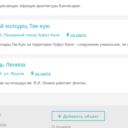
трясающих образцов архитектуры Бахчисарая.
й колодец Тик-кую
й, Пещерный город Чуфут-Кале
на карте
лодец Тик-Кую на территории Чуфут-Кале – сооружение уникальное, не
ь Ленина
, ул. Фрунзе
на карте
ае на площади им. В.И. Ленина работает фонтан.
е
Добавить объект
рты
О проекте