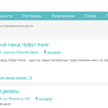
льности
Рестораны
Развлечения
Пляжи
остопримечательности
ый город Чуфут-Кале
й, ущелье Марьям-Дере
на карте
ород Чуфут-Кале - одно из самых интересных туристических мест на т
ий жилья рядом: 13
й дворец
, ул. Речная д.133
на карте
35-48-51