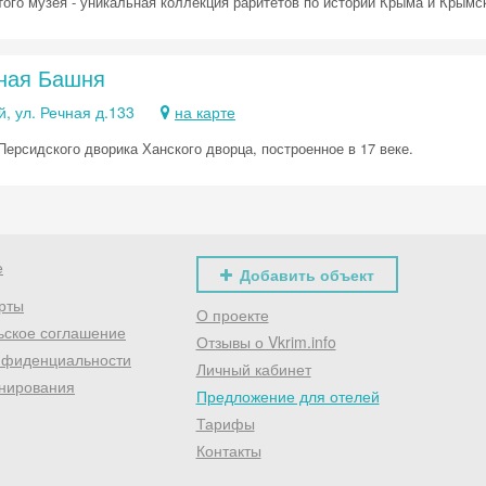
того музея - уникальная коллекция раритетов по истории Крыма и Крымск
ная Башня
, ул. Речная д.133
на карте
Персидского дворика Ханского дворца, построенное в 17 веке.
е
Добавить объект
рты
О проекте
ьское соглашение
Отзывы о Vkrim.info
нфиденциальности
Личный кабинет
нирования
Предложение для отелей
Тарифы
Контакты