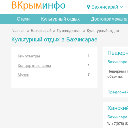
ВКрым
инфо
Бахчисарай
Отели
Культурный отдых
Достопримечате
Главная
Бахчисарай
Путеводитель
Культурный отдых
Культурный отдых в Бахчисарае
Пещерн
Кинотеатры
1
Бахчисара
Концертные залы
1
Пещерный г
Музеи
7
объекты.
Предложен
Хански
Бахчисарай
+7(978) 8