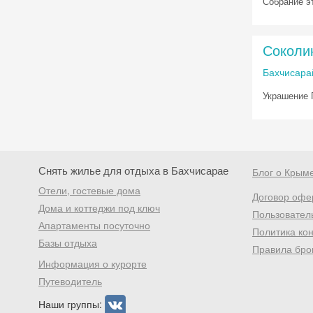
Собрание э
Соколи
Бахчисарай
Украшение 
Снять жилье для отдыха в Бахчисарае
Блог о Крым
Отели, гостевые дома
Договор офе
Дома и коттеджи под ключ
Пользовател
Апартаменты посуточно
Политика ко
Базы отдыха
Правила бро
Информация о курорте
Путеводитель
Наши группы: