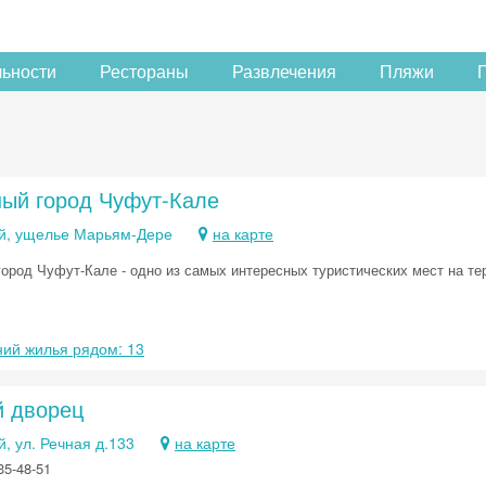
льности
Рестораны
Развлечения
Пляжи
ый город Чуфут-Кале
й, ущелье Марьям-Дере
на карте
ород Чуфут-Кале - одно из самых интересных туристических мест на т
ий жилья рядом: 13
й дворец
, ул. Речная д.133
на карте
35-48-51