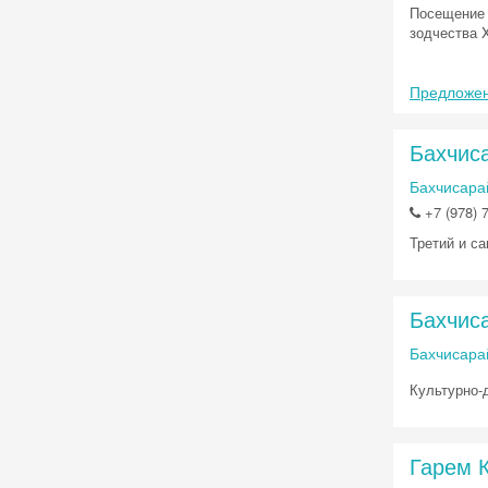
Посещение 
зодчества X
Предложен
Бахчис
Бахчисарай
+7 (978) 
Третий и с
Бахчис
Бахчисара
Культурно-
Гарем 