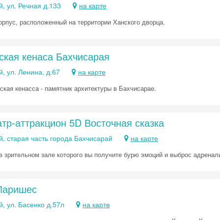
Хочешь дешевле? Оставь почту и получи промокод
, ул. Речная д.133
на карте
первое бронирование!
орпус, расположенный на территории Ханского дворца.
Получить промокод
ская кенаса Бахчисарая
, ул. Ленина, д.67
на карте
ская кенасса - памятник архитектуры в Бахчисарае.
тр-аттракцион 5D Восточная сказка
, старая часть города Бахчисарай
на карте
 в зрительном зале которого вы получите бурю эмоций и выброс адренал
Ларишес
, ул. Басенко д.57л
на карте