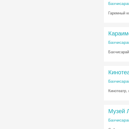
Бахчисарай
Гаремный к
Караим
Бахчисарай
Бахчисарай
Кинотеа
Бахчисарай
Кинотеатр,
Музей 
Бахчисарай