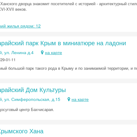
Ханского дворца знакомит посетителей с историей - архитектурный сти
VI-XVII веков.
ий жилья рядом: 12
арайский парк Крым в миниатюре на ладони
, ул. Ленина д.4
на карте
729-01-11
амый большой парк такого рода в Крыму и по занимаемой территории, и 
арайский Дом Культуры
й, ул. Симферопольская, д.15
на карте
досуговый центр Бахчисарая.
Скидка −5%
Крымского Хана