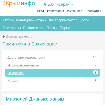
ВКрым
инфо
Бахчисарай
Вход
Регистрация
Избранное
Просмотры
Отели
Культурный отдых
Достопримечательности
Рестораны
Развлечения
Пляжи
Парки
Интересные места
Памятники в Бахчисарае
Достопримечательности
10
Исторические места
2
Памятники
1
Храмы
2
Мавзолей Джаныке-ханым