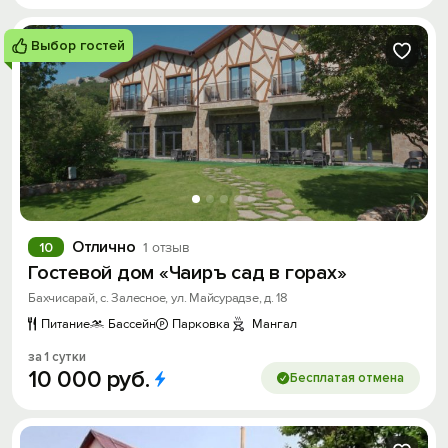
Выбор гостей
Отлично
10
1 отзыв
Гостевой дом «Чаиръ сад в горах»
Бахчисарай, с. Залесное, ул. Майсурадзе, д. 18
Питание
Бассейн
Парковка
Мангал
за 1 сутки
10
000
руб.
Бесплатая отмена