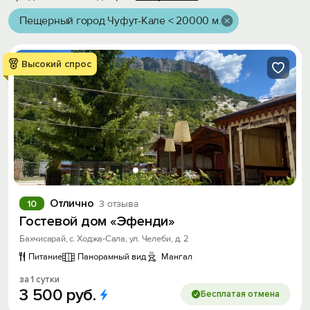
Пещерный город Чуфут-Кале < 20000 м.
Высокий спрос
Отлично
10
3 отзыва
Гостевой дом «Эфенди»
Бахчисарай, с. Ходжа-Сала, ул. Челеби, д. 2
Питание
Панорамный вид
Мангал
за 1 сутки
3
500
руб.
Бесплатая отмена