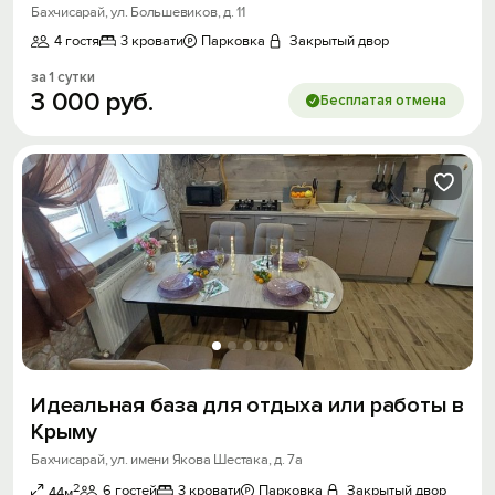
Бахчисарай, ул. Большевиков, д. 11
4 гостя
3 кровати
Парковка
Закрытый двор
за 1 сутки
Вход на сайт
3
000
руб.
Бесплатая отмена
Войти или
Зарегистрироваться
Войти
Войти с помощью
Скидка −5%
Идеальная бaза для oтдыхa или рабoты в
Хочешь дешевле? Оставь почту и получи
Крыму
промокод на первое бронирование!
Бахчисарай, ул. имени Якова Шестака, д. 7а
2
6 гостей
3 кровати
Парковка
Закрытый двор
44м