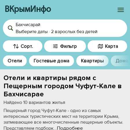
ВКрымИнфо
Бахчисарай
Войти
Выберите даты
·
2 взрослых
без детей
Избранное
Сорт.
Фильтр
Карта
История просмотра
Отели
Гостевые дома
Квартиры
Дома
Добавить свой объект
Отели и квартиры рядом с
Пещерным городом Чуфут-Кале в
Бахчисарае
Найдено
10
вариантов жилья
Пещерный город Чуфут-Кале - одно из самых
интересных туристических мест на территории Крыма,
затмевающее все многочисленные пещерные объекты.
Подробнее
Представляем подборк
...