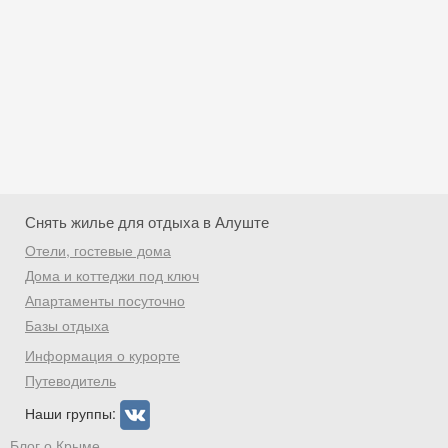
Снять жилье для отдыха в Алуште
Отели, гостевые дома
Дома и коттеджи под ключ
Апартаменты посуточно
Базы отдыха
Скидка −5%
Информация о курорте
Хочешь дешевле? Оставь почту и получи
Путеводитель
промокод на первое бронирование!
Наши группы:
Блог о Крыме