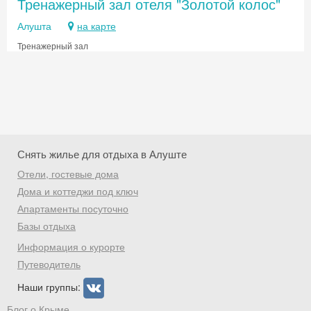
Тренажерный зал отеля "Золотой колос"
Алушта
на карте
Тренажерный зал
Снять жилье для отдыха в Алуште
Отели, гостевые дома
Дома и коттеджи под ключ
Апартаменты посуточно
Базы отдыха
Скидка −5%
Информация о курорте
Хочешь дешевле? Оставь почту и получи
Путеводитель
промокод на первое бронирование!
Наши группы:
Блог о Крыме