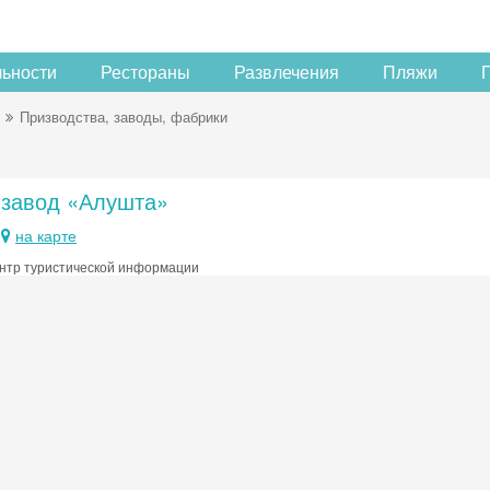
льности
Рестораны
Развлечения
Пляжи
Призводства, заводы, фабрики
-завод «Алушта»
на карте
нтр туристической информации
Скидка −5%