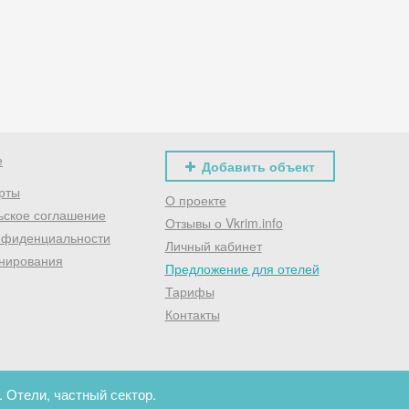
Хочешь дешевле? Оставь почту и получи промокод
первое бронирование!
Получить промокод
е
Добавить объект
рты
О проекте
ьское соглашение
Отзывы о Vkrim.info
нфиденциальности
Личный кабинет
нирования
Предложение для отелей
Тарифы
Контакты
 Отели, частный сектор.