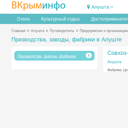
ВКрым
инфо
Алушта
Отели
Культурный отдых
Достопримечате
Главная
Алушта
Путеводитель
Предприятия и организации
Призводства, заводы, фабрики в Алуште
Совхоз
Призводства, заводы, фабрики
1
Алушта
Фабрика, Це