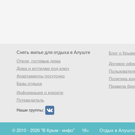
Снять жилье для отдыха в Алуште
Блог о Крым
Отели, гостевые дома
Договор офе
Дома и коттеджи под ключ
Пользовател
Апартаменты посуточно
Политика ко
Базы отдыха
Правила бро
Информация о курорте
Путеводитель
Наши группы:
© 2010 - 2026 "В Крым - инфо"
16+
Отдых в Алуште.