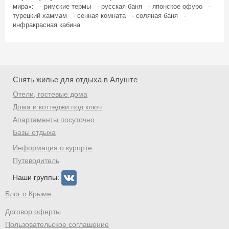
мира»: - римские термы - русская баня - японское офуро -
турецкий хаммам - сенная комната - соляная баня -
инфракрасная кабина
Скидка −5%
Хочешь дешевле? Оставь почту и получи
промокод на первое бронирование!
Снять жилье для отдыха в Алуште
Отели, гостевые дома
Дома и коттеджи под ключ
Апартаменты посуточно
Получить промокод
Базы отдыха
Информация о курорте
Путеводитель
Наши группы:
Блог о Крыме
Договор оферты
Пользовательское соглашение