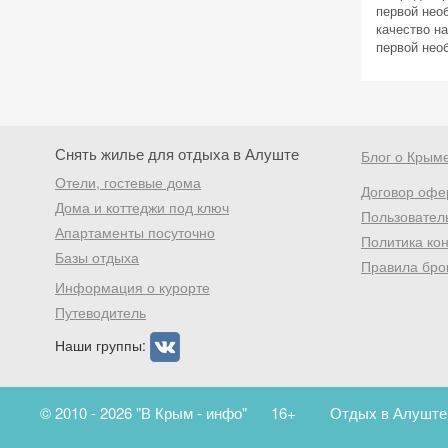
первой нео
качество н
первой необ
Снять жилье для отдыха в Алуште
Блог о Крым
Отели, гостевые дома
Договор офе
Дома и коттеджи под ключ
Пользовател
Апартаменты посуточно
Политика ко
Базы отдыха
Правила бро
Информация о курорте
Путеводитель
Наши группы:
© 2010 - 2026 "В Крым - инфо"
16+
Отдых в Алуште.