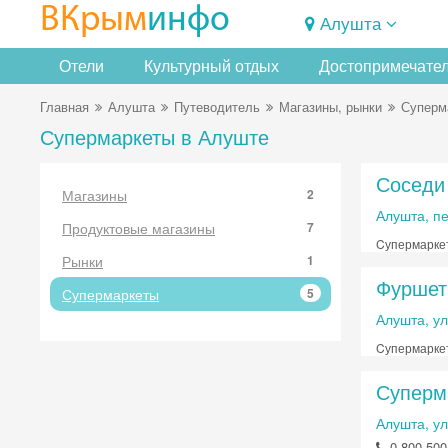
ВКрым
инфо
Алушта
Отели
Культурный отдых
Достопримечате
Главная
Алушта
Путеводитель
Магазины, рынки
Суперм
Супермаркеты в Алуште
Соседи
Магазины
2
Алушта, пе
Продуктовые магазины
7
Cупермарке
Рынки
1
Фуршет
Супермаркеты
5
Алушта, ул
Cупермарке
Суперм
Алушта, ул
0 800 500