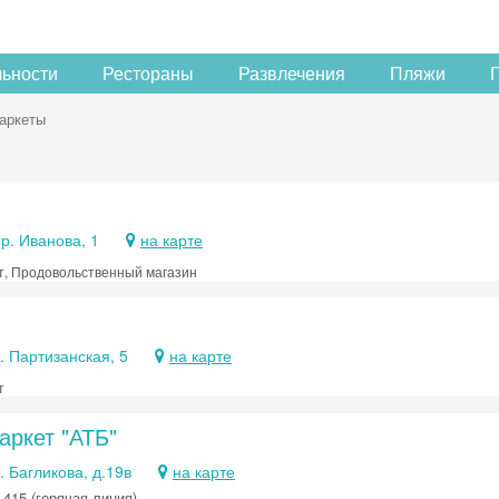
льности
Рестораны
Развлечения
Пляжи
аркеты
р. Иванова, 1
на карте
т, Продовольственный магазин
. Партизанская, 5
на карте
т
аркет "АТБ"
. Багликова, д.19в
на карте
 415 (горячая линия)