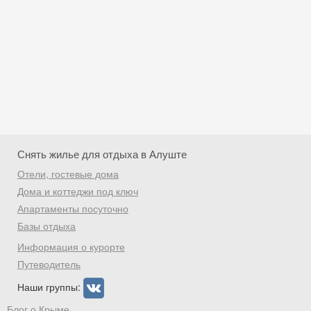
Снять жилье для отдыха в Алуште
Отели, гостевые дома
Дома и коттеджи под ключ
Апартаменты посуточно
Базы отдыха
Скидка −5%
Информация о курорте
Хочешь дешевле? Оставь почту и получи
Путеводитель
промокод на первое бронирование!
Наши группы:
Блог о Крыме