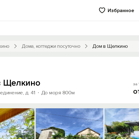
Избранное
кино
Дома, коттеджи посуточно
Дом в Щелкино
в Щелкино
за 
о
единение, д. 41
До моря 800м