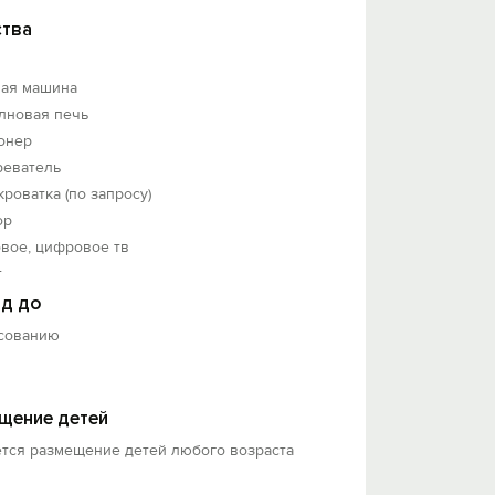
тва
ная машина
лновая печь
онер
реватель
кроватка (по запросу)
ор
вое, цифровое тв
т
д до
асованию
щение детей
ется размещение детей любого возраста