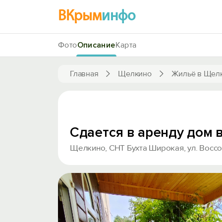
ВКрым
инфо
Фото
Описание
Карта
Главная
Щелкино
Жильё в Щел
Сдается в аренду дом 
Щелкино, СНТ Бухта Широкая, ул. Воссо