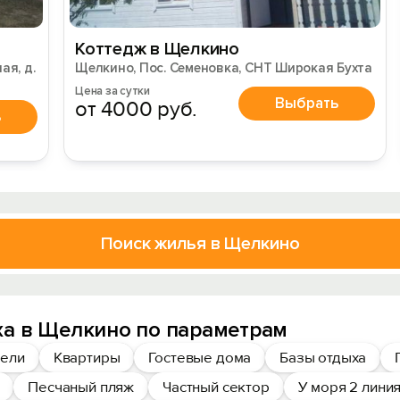
Коттедж в Щелкино
ая, д.
Щелкино, Пос. Семеновка, СНТ Широкая Бухта
Цена за сутки
Выбрать
от 4000 руб.
ь
Поиск жилья в Щелкино
ха в Щелкино по параметрам
ели
Квартиры
Гостевые дома
Базы отдыха
Песчаный пляж
Частный сектор
У моря 2 лини