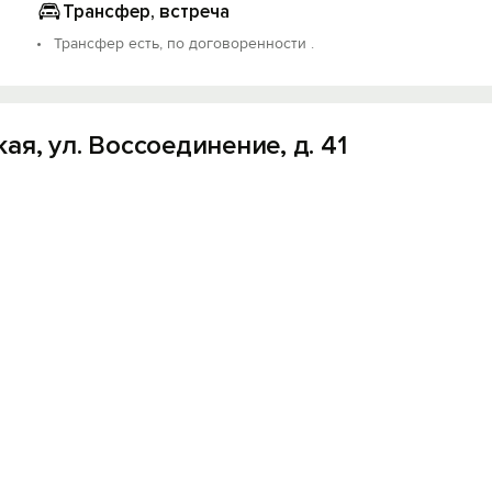
Трансфер, встреча
Трансфер есть, по договоренности .
я, ул. Воссоединение, д. 41
Вход на сайт
Войти или
Зарегистрироваться
Войти
Войти с помощью