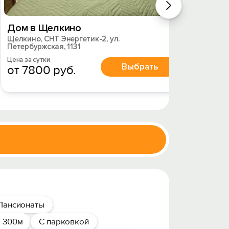
Дом в Щелкино
Дом в
Щелкино, СНТ Энергетик-2, ул.
Щелкино
Петербуржская, 1131
496
Цена за сутки
Цена за 
Выбрать
от 7800 руб.
от 7
Пансионаты
я 300м
С парковкой