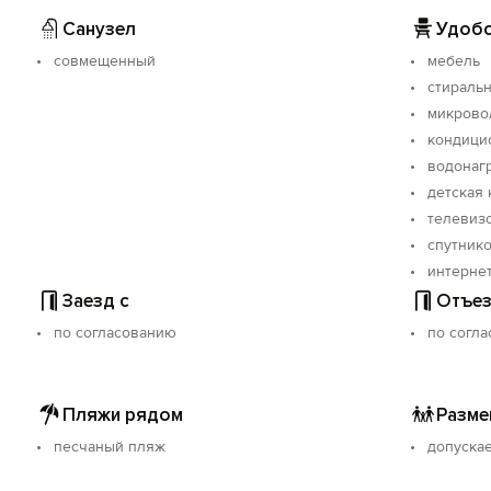
Санузел
Удобс
совмещенный
мебель
стираль
микрово
кондици
водонаг
детская 
телевиз
спутнико
интерне
Заезд с
Отъез
по согласованию
по согл
Пляжи рядом
Разме
песчаный пляж
допуска