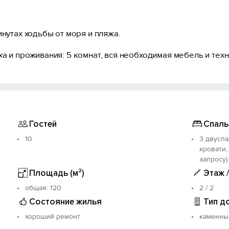
инутах ходьбы от моря и пляжа.
а и проживания: 5 комнат, вся необходимая мебель и техн
Гостей
Спаль
10
3 двуспа
кровати,
запросу)
Площадь (м²)
Этаж 
oбщая: 120
2 / 2
Состояние жилья
Тип д
хороший ремонт
каменны