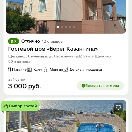
Отлично
9.7
12 отзывов
Гостевой дом «Берег Казантипа»
Щелкино, с.Семёновка, ул. Набережная д.12 (7км от Щелкино)
50 м до моря
Питание
Кухня
Мангал
Детская площадка
за 1 сутки
3
000
руб.
Бесплатая отмена
Выбор гостей