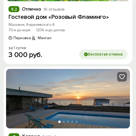
Отлично
9.2
16 отзывов
Гостевой дом «Розовый Фламинго»
Мысовое, Анджиевского 4
70 м до моря
·
1206 м до центра
Парковка
Мангал
за 1 сутки
3
000
руб.
Бесплатая отмена
Вход на сайт
Войти или
Зарегистрироваться
Войти
Войти с помощью