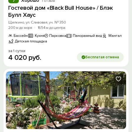
Хорошо
7
1 отзыв
Гостевой дом «Black Bull House» / Блэк
Скидка −5%
Булл Хаус
Хочешь дешевле? Оставь почту и получи
Щелкино, ул. Сливовая, уч. № 350
200 м до моря
·
1654 м до центра
промокод на первое бронирование!
Бассейн
Кухня
Парковка
Панорамный вид
Мангал
Детская площадка
за 1 сутки
4
020
руб.
Получить промокод
Бесплатая отмена