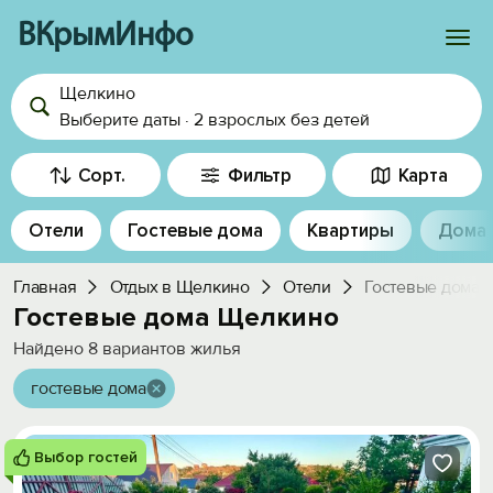
ВКрымИнфо
Щелкино
Войти
Выберите даты
·
2 взрослых
без детей
Избранное
Сорт.
Фильтр
Карта
История просмотра
Отели
Гостевые дома
Квартиры
Дома
Добавить свой объект
Главная
Отдых в Щелкино
Отели
Гостевые дома
Гостевые дома Щелкино
Найдено
8
вариантов жилья
гостевые дома
Выбор гостей