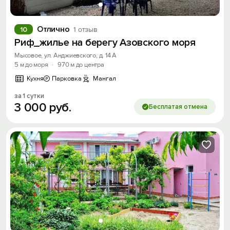
Отлично
10
1 отзыв
Риф_жилье на берегу Азовского моря
Мысовое, ул. Анджиевского, д. 14 А
5 м до моря
·
970 м до центра
Кухня
Парковка
Мангал
за 1 сутки
3
000
руб.
Бесплатая отмена