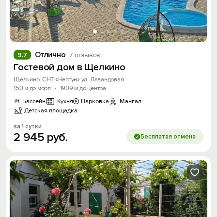
Отлично
9.7
7 отзывов
Гостевой дом в Щелкино
Щелкино, СНТ «Нептун» ул. Лавандовая
150 м до моря
·
1909 м до центра
Бассейн
Кухня
Парковка
Мангал
Детская площадка
за 1 сутки
2
945
руб.
Бесплатая отмена