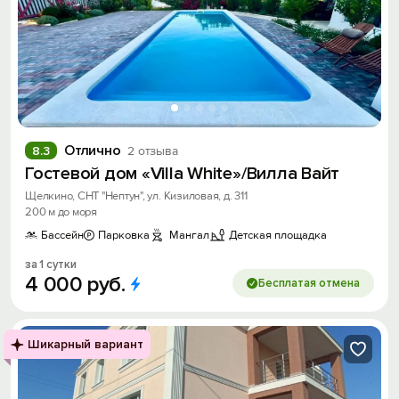
Отлично
8.3
2 отзыва
Гостевой дом «Villa White»/Вилла Вайт
Щелкино, СНТ "Нептун", ул. Кизиловая, д. 311
200 м до моря
Бассейн
Парковка
Мангал
Детская площадка
за 1 сутки
4
000
руб.
Бесплатая отмена
Шикарный вариант