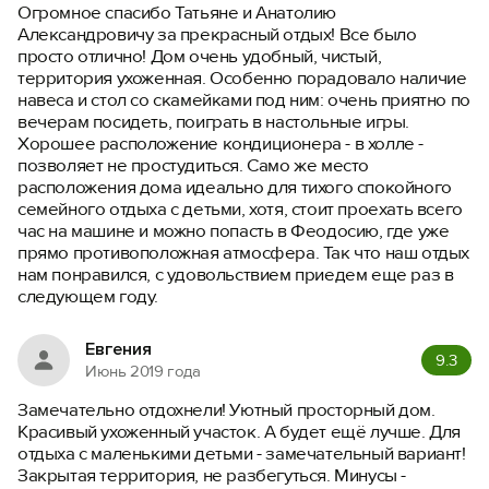
Огромное спасибо Татьяне и Анатолию
Войти или
Зарегистрироваться
Александровичу за прекрасный отдых! Все было
просто отлично! Дом очень удобный, чистый,
территория ухоженная. Особенно порадовало наличие
навеса и стол со скамейками под ним: очень приятно по
вечерам посидеть, поиграть в настольные игры.
Хорошее расположение кондиционера - в холле -
позволяет не простудиться. Само же место
Войти
расположения дома идеально для тихого спокойного
семейного отдыха с детьми, хотя, стоит проехать всего
час на машине и можно попасть в Феодосию, где уже
Войти с помощью
прямо противоположная атмосфера. Так что наш отдых
нам понравился, с удовольствием приедем еще раз в
следующем году.
Евгения
9.3
Июнь 2019 года
Замечательно отдохнели! Уютный просторный дом.
Красивый ухоженный участок. А будет ещё лучше. Для
отдыха с маленькими детьми - замечательный вариант!
Закрытая территория, не разбегуться. Минусы -