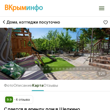
ВКрым
инфо
Дома, коттеджи посуточно
Войти
Избранное
История просмотра
Добавить свой объект
1
/26
Фото
Описание
Карта
Отзывы
9.9
4 отзыва
Сдается в аренду дом в Щелкино