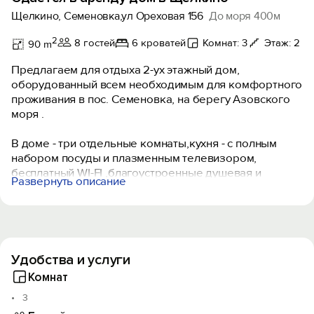
Щелкино, Семеновка,ул Ореховая 156
До моря 400м
2
8 гостей
6 кроватей
Комнат: 3
Этаж: 2
90 m
Предлагаем для отдыха 2-ух этажный дом,
оборудованный всем необходимым для комфортного
проживания в пос. Семеновка, на берегу Азовского
моря .
В доме - три отдельные комнаты,кухня - с полным
набором посуды и плазменным телевизором,
бесплатный WI-FI ,благоустроенные душевая и
Развернуть описание
туалет,на втором этаже- просторная комната , уютный
и безопасный балкон, .
В доме - 8 спальных мест. Горячая и холодная вода-
круглосуточно!
Удобства и услуги
Территория огорожена высоким забором и выложена
плиткой.
Комнат
3
На территории имеется: летний душ,летний туалет,