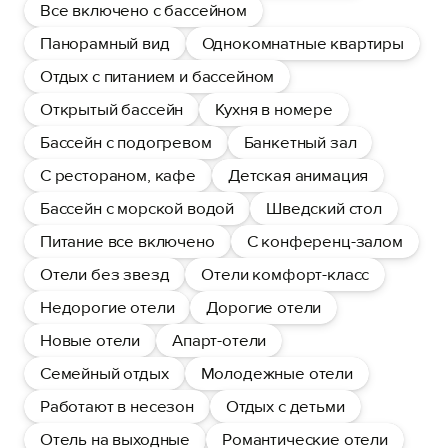
Все включено с бассейном
Панорамный вид
Однокомнатные квартиры
Отдых с питанием и бассейном
Открытый бассейн
Кухня в номере
Бассейн с подогревом
Банкетный зал
С рестораном, кафе
Детская анимация
Бассейн с морской водой
Шведский стол
Питание все включено
С конференц-залом
Отели без звезд
Отели комфорт-класс
Недорогие отели
Дорогие отели
Новые отели
Апарт-отели
Семейный отдых
Молодежные отели
Работают в несезон
Отдых с детьми
Отель на выходные
Романтические отели