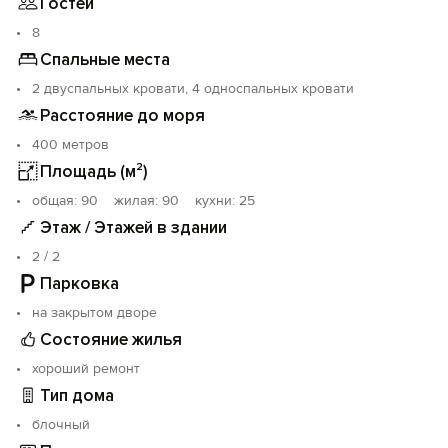
Гостей
терраса с шезлонгами, садовые качели,детская
игровая площадка с горкой, большая обеденная
8
зона под навесом, оборудованное для шашлыка
Спальные места
место с мангалом.
2 двуспальных кровати, 4 односпальных кровати
Во дворе- парковка на 2-е машины.
До моря и песчаного пляжа 15 минут.
Расстояние до моря
400 метров
Площадь (м²)
oбщая: 90 жилая: 90 кухни: 25
Этаж / Этажей в здании
2 / 2
Парковка
на закрытом дворе
Состояние жилья
хороший ремонт
Тип дома
блочный