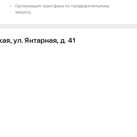
Организация трансфера по предварительному
запросу.
, ул. Янтарная, д. 41
Вход на сайт
Войти или
Зарегистрироваться
Войти
Войти с помощью