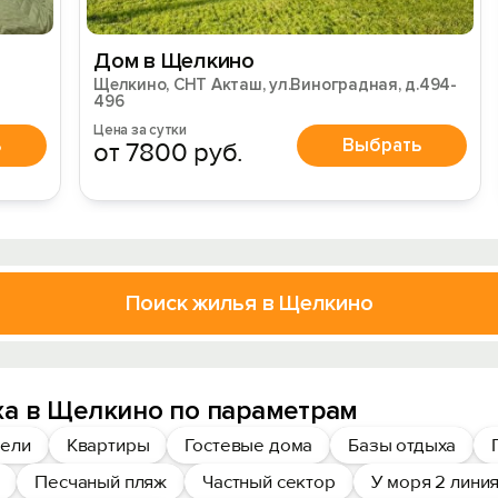
Дом в Щелкино
Щелкино, СНТ Акташ, ул.Виноградная, д.494-
496
Цена за сутки
ь
Выбрать
от 7800 руб.
Поиск жилья в Щелкино
ха в Щелкино по параметрам
ели
Квартиры
Гостевые дома
Базы отдыха
Песчаный пляж
Частный сектор
У моря 2 лини