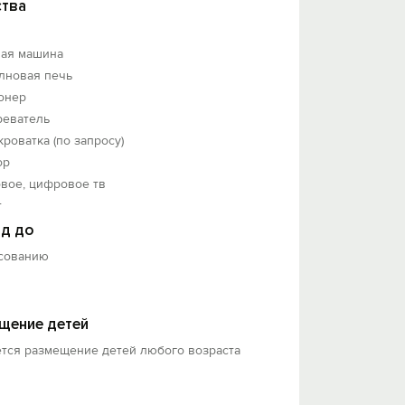
тва
ная машина
лновая печь
онер
реватель
кроватка (по запросу)
ор
вое, цифровое тв
т
д до
асованию
щение детей
ется размещение детей любого возраста