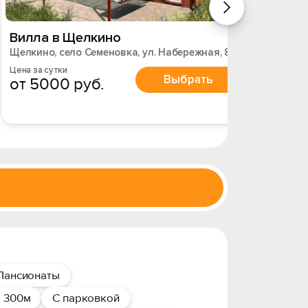
Вилла в Щелкино
Котте
Щелкино, село Семеновка, ул. Набережная, 86
Щелкино
Цена за сутки
Цена за 
Выбрать
от 5000 руб.
от 4
Пансионаты
я 300м
С парковкой