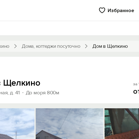
Избранное
кино
Дома, коттеджи посуточно
Дом в Щелкино
в Щелкино
за 
о
ая, д. 41
До моря 800м