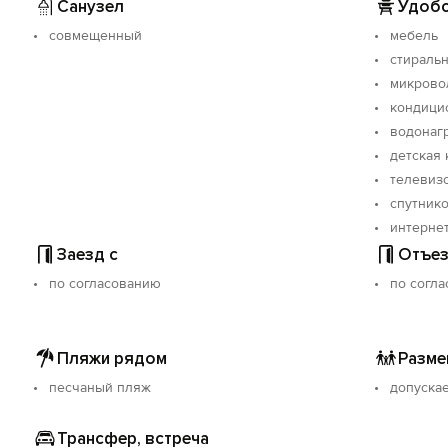
Санузел
Удобс
совмещенный
мебель
стираль
микрово
кондици
водонаг
детская 
телевиз
спутнико
интерне
Заезд с
Отъез
по согласованию
по согл
Пляжи рядом
Разме
песчаный пляж
допуска
Трансфер, встреча