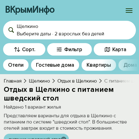
ВКрымИнфо
Щелкино
Войти
Выберите даты
·
2 взрослых
без детей
Избранное
Сорт.
Фильтр
Карта
История просмотра
Отели
Гостевые дома
Квартиры
Дома
Добавить свой объект
Главная
Щелкино
Отдых в Щелкино
С питанием шв
Отдых в Щелкино с питанием
шведский стол
Найдено
1
вариант жилья
Представляем варианты для отдыха в Щелкино с
питанием по системе "шведский стол". В большинстве
отелей завтрак входит в стоимость проживания.