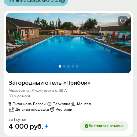
питание шведский стол
Загородный отель «Прибой»
Мысовое, ул. Анджиевского, 38 А
30 м до моря
Питание
Бассейн
Парковка
Мангал
Детская площадка
Ресторан
за 1 сутки
4
000
руб.
Бесплатая отмена