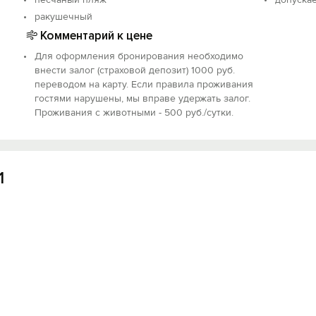
ракушечный
Комментарий к цене
Для оформления бронирования необходимо
внести залог (страховой депозит) 1000 руб.
переводом на карту. ️Если правила проживания
гостями нарушены, мы вправе удержать залог.
Проживания с животными - 500 руб./сутки.
Вход на сайт
Войти или
Зарегистрироваться
1
Войти
Войти с помощью