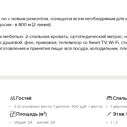
е, но с новым ремонтом, оснащена всем необходимым для
ии - в 800 м (2 линия).
ой и мeбелью: 2-спaльнaя кpовать, opтопeдический матpа
 душевой, фен, прихожая, телевизор со Sмаrt ТV, Wi-Fi, ст
товления и принятия пищи: вся посуда, холодильник, плит
и, после идентификации и оплаты залоговой суммы. Чтобы
нестабильна.
22:00. Возможность заезда в другое время необходимо за
й выезд возможны по предварительному согласованию пр
в зависимости от количества человек.
Гостей
Спаль
возвращаем.
3 (2 основных места, 1 дополн. 500 руб. / место)
1 двуспа
вок не разрешается.
 количества гостей, чем указано в бронировании.
Площадь (м²)
Этаж 
дают, что прочитали и поняли наши условия и правила, со
oбщая: 24 жилая: 24
1 / 2