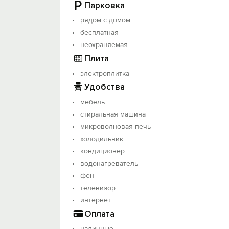
Парковка
Мы стремимся сделать Ваш отдых прият
рядом с домом
бесплатная
неохраняемая
Плита
электроплитка
Удобства
мебель
стиральная машина
микроволновая печь
холодильник
кондиционер
водонагреватель
фен
телевизор
интернет
Оплата
наличные