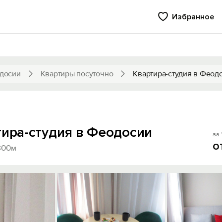
Избранное
досии
Квартиры посуточно
Квартира-студия в Феод
тира-студия в Феодосии
за 
о
800м