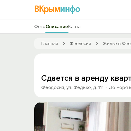
ВКрым
инфо
Фото
Описание
Карта
Главная
Феодосия
Жильё в Фео
Сдается в аренду квар
Феодосия, ул. Федько, д. 111
До моря 