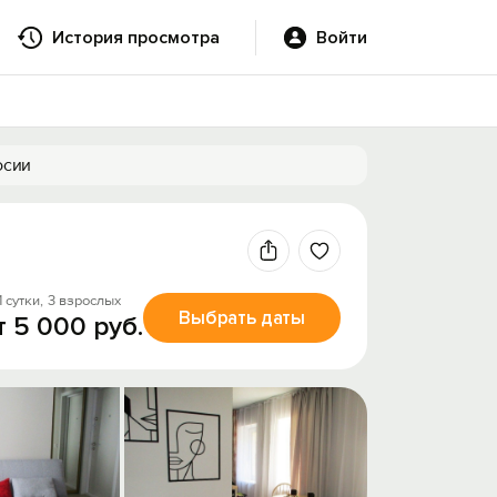
История просмотра
Войти
осии
1 сутки,
3 взрослых
Выбрать даты
т 5 000 руб.