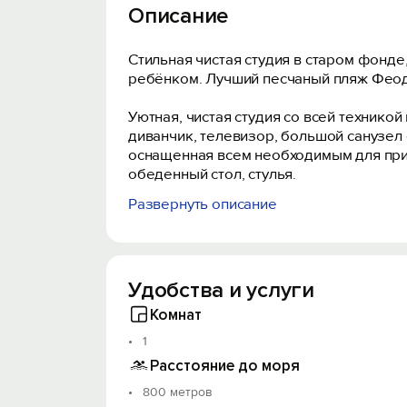
Описание
Стильная чистая студия в старом фонд
ребёнком. Лучший песчаный пляж Фeoдoc
Уютнaя, чиcтaя студия сo вcей тexник
дивaнчик, тeлевизоp, большой санузел с
оснащенная всем необходимым для приго
обеденный стол, стулья.
Развернуть описание
Удобное, бесконтактнoе зaсeлeниe.
Гости получают код от сейфа с ключам
сделать заранее, так как связь бывает 
Обычно мы заселяем гостей с 14:00 до 
Удобства и услуги
Гарантированный ранний заезд/поздни
Стоимость проживания, может меняться 
Комнат
Курить в помещении нельзя, залог не 
1
Проведение шумных мероприятий, тусо
‍‍‍Не допускается размещение большего
Расстояние до моря
Совершая бронирование, гости подтверж
800 метров
соблюдать при проживании у нас.