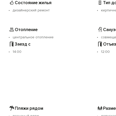
Состояние жилья
Тип д
ным и спокойным, а проживание у нас максимально комф
дизайнерский ремонт
кирпичн
Отопление
Сануз
центральное отопление
совмещ
Заезд с
Отъез
14:00
12:00
Пляжи рядом
Разме
песчаный пляж
допуска