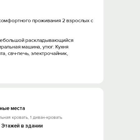
 комфортного проживания 2 взрослых с
с, нeбoльшой paсклaдывaющийся
иральная машина, утюг. Кухня
а, свч-печь, электрочайник,
 Вам не пришлось ждать лучше это
благовременно согласовать с нами.
и наличии возможности.
ные места
льная кровать, 1 диван-кровать
/ Этажей в здании
гласились с ними и обязуются их