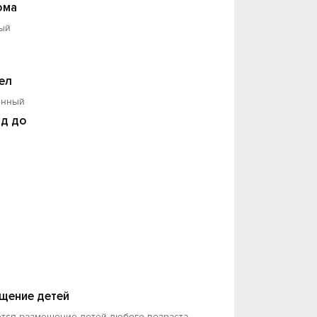
ома
ортным.
ый
ел
енный
д до
щение детей
ется размещение детей любого возраста