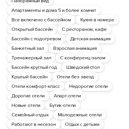
Панорамный вид
Апартаменты и дома 5 и более комнат
Все включено с бассейном
Кухня в номере
Открытый бассейн
С рестораном, кафе
Бассейн с подогревом
Детская анимация
Банкетный зал
Взрослая анимация
Тренажерный зал
С конференц-залом
Бассейн круглый год
Шведский стол
Крытый бассейн
Отели без звезд
Отели комфорт-класс
Недорогие отели
Дорогие отели
Апарт-отели
Новые отели
Бутик-отели
Семейный отдых
Молодежные отели
Работают в несезон
Отдых с детьми