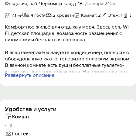
Феодосия, наб. Черноморская, д. 1В
До моря 240м
2
4 гостя
2 кровати
Комнат: 2
Этаж: 1
Ба
41 m
Комфортное жильё для отдыха у моря. Здесь есть Wi-
Fi, детская площадка, возможность размещения с
питомцами и бесплатная парковка.
В апартаментах Вы найдёте кондиционер, полностью
оборудованную кухню, телевизор с плоским экраном.
В ванной комнате есть душ и бесплатные туалетно-
косметические принадлежности. На территории есть
Развернуть описание
мангальная зона и терраса. Собственный песчаный
пляж оснащён навесами и качелями, что делает
отдых ещё более приятным.
Рядом с апартаментами находятся различные кафе. В
Удобства и услуги
окрестностях есть много интересных мест для
посещения: Генуэзская крепость Кафа, Юбилейный
Комнат
парк с башней Константина и фонтанами
2
Айвазовского, Музей рыбы и рыболовства. Для
Гостей
семейного отдыха можно посетить парк