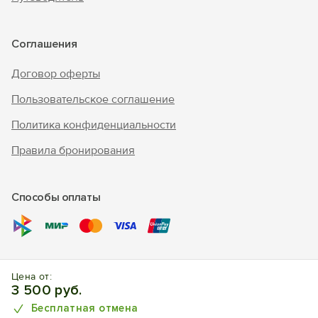
Соглашения
Договор оферты
Пользовательское соглашение
Политика конфиденциальности
Правила бронирования
Способы оплаты
© 2010 - 2026 "В Крым - инфо"
Цена от:
Отдых в Феодосии. Отели, апартаменты, частный сектор.
3 500 руб.
Бесплатная отмена