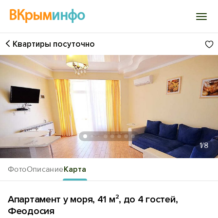
ВКрым
инфо
Квартиры посуточно
Войти
Избранное
История просмотра
Добавить свой объект
1
/8
Фото
Описание
Карта
Апартамент у моря, 41 м², до 4 гостей,
Феодосия