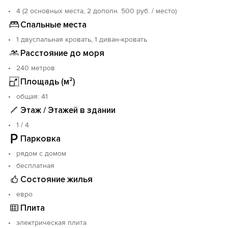
аттракционов. Любители природы могут отправиться
4 (2 основных места, 2 дополн. 500 руб. / место)
на экскурсию в Карадагский природный заповедник.
Спальные места
1 двуспальная кровать, 1 диван-кровать
Расстояние до моря
240 метров
Площадь (м²)
oбщая: 41
Этаж / Этажей в здании
1 / 4
Парковка
рядом с домом
бесплатная
Состояние жилья
евро
Плита
электрическая плита