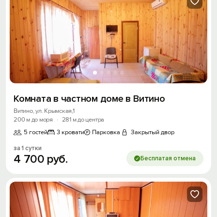
Комната в частном доме в Витино
Витино, ул. Крымская,1
200 м до моря
·
281 м до центра
5 гостей
3 кровати
Парковка
Закрытый двор
за 1 сутки
4
700
руб.
Бесплатая отмена