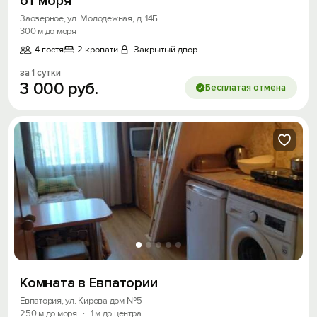
от мoря
Заозерное, ул. Молодежная, д. 14Б
300 м до моря
4 гостя
2 кровати
Закрытый двор
за 1 сутки
3
000
руб.
Бесплатая отмена
Вход на сайт
Войти или
Зарегистрироваться
Комната в Евпатории
Евпатория, ул. Кирова дом №5
250 м до моря
·
1 м до центра