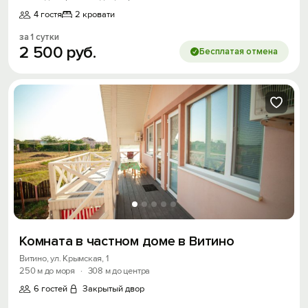
4 гостя
2 кровати
за 1 сутки
2
500
руб.
Бесплатая отмена
Войти
Войти с помощью
Скидка −5%
Хочешь дешевле? Оставь почту и получи
промокод на первое бронирование!
Получить промокод
Комната в частном доме в Витино
Витино, ул. Крымская, 1
250 м до моря
·
308 м до центра
6 гостей
Закрытый двор