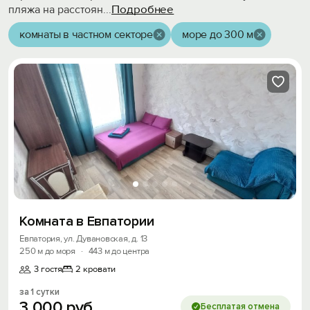
Подробнее
пляжа на расстоян
...
комнаты в частном секторе
море до 300 м
Комната в Евпатории
Евпатория, ул. Дувановская, д. 13
250 м до моря
·
443 м до центра
3 гостя
2 кровати
за 1 сутки
3
000
руб.
Бесплатая отмена