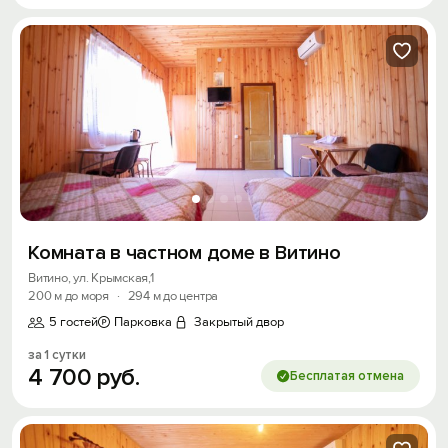
Комната в частном доме в Витино
Витино, ул. Крымская,1
200 м до моря
·
294 м до центра
5 гостей
Парковка
Закрытый двор
за 1 сутки
4
700
руб.
Бесплатая отмена