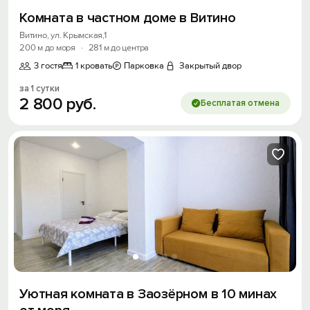
Комната в частном доме в Витино
Витино, ул. Крымская,1
200 м до моря
·
281 м до центра
3 гостя
1 кровать
Парковка
Закрытый двор
за 1 сутки
2
800
руб.
Бесплатая отмена
Уютная комната в Зaозёрном в 10 минах