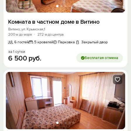
Комната в частном доме в Витино
Витино, ул. Крымская,1
200 м до моря
·
272 м до центра
6 гостей
5 кроватей
Парковка
Закрытый двор
за 1 сутки
6
500
руб.
Бесплатая отмена