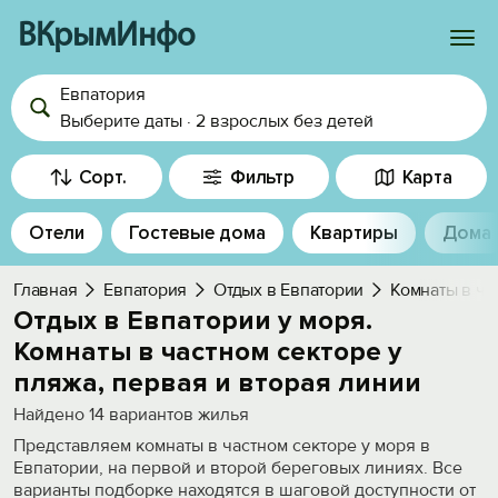
ВКрымИнфо
Евпатория
Войти
Выберите даты
·
2 взрослых
без детей
Избранное
Сорт.
Фильтр
Карта
История просмотра
Отели
Гостевые дома
Квартиры
Дома
Добавить свой объект
Главная
Евпатория
Отдых в Евпатории
Комнаты в ча
Отдых в Евпатории у моря.
Комнаты в частном секторе у
пляжа, первая и вторая линии
Найдено
14
вариантов жилья
Представляем комнаты в частном секторе у моря в
Евпатории, на первой и второй береговых линиях. Все
варианты подборке находятся в шаговой доступности от