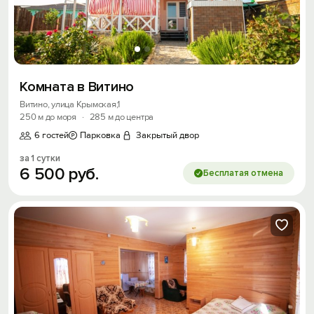
Комната в Витино
Витино, улица Крымская,1
250 м до моря
·
285 м до центра
6 гостей
Парковка
Закрытый двор
за 1 сутки
6
500
руб.
Бесплатая отмена