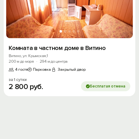
Комната в частном доме в Витино
Витино, ул. Крымская,1
200 м до моря
·
294 м до центра
4 гостя
Парковка
Закрытый двор
за 1 сутки
2
800
руб.
Бесплатая отмена