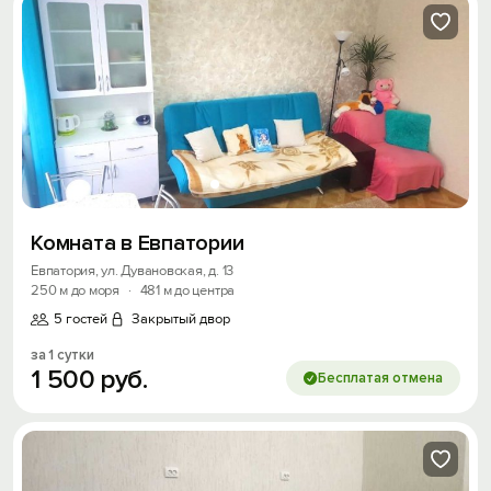
Комната в Евпатории
Евпатория, ул. Дувановская, д. 13
250 м до моря
·
481 м до центра
5 гостей
Закрытый двор
за 1 сутки
1
500
руб.
Бесплатая отмена