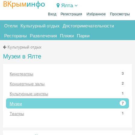
ВКрым
инфо
Ялта
Вход
Регистрация
Избранное
Просмотры
Отели
Культурный отдых
Достопримечательности
Рестораны
Развлечения
Пляжи
Парки
Культурный отдых
Музеи в Ялте
Кинотеатры
3
Концертные залы
2
Культурные центры
1
Музеи
7
Театры
1