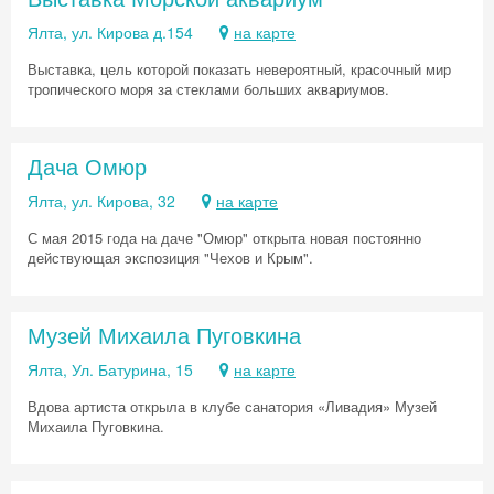
Ялта, ул. Кирова д.154
на карте
Выставка, цель которой показать невероятный, красочный мир
тропического моря за стеклами больших аквариумов.
Дача Омюр
Ялта, ул. Кирова, 32
на карте
С мая 2015 года на даче "Омюр" открыта новая постоянно
действующая экспозиция "Чехов и Крым".
Музей Михаила Пуговкина
Ялта, Ул. Батурина, 15
на карте
Вдова артиста открыла в клубе санатория «Ливадия» Музей
Михаила Пуговкина.
Скидка −5%
Хочешь дешевле? Оставь почту и получи