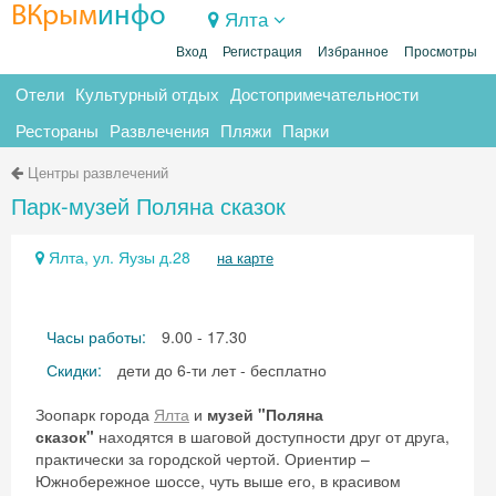
ВКрым
инфо
Ялта
Вход
Регистрация
Избранное
Просмотры
Отели
Культурный отдых
Достопримечательности
Рестораны
Развлечения
Пляжи
Парки
Центры развлечений
Парк-музей Поляна сказок
Ялта, ул. Яузы д.28
на карте
Часы работы:
9.00 - 17.30
Скидки:
дети до 6-ти лет - бесплатно
Зоопарк города
Ялта
и
музей "Поляна
сказок"
находятся в шаговой доступности друг от друга,
практически за городской чертой. Ориентир –
Южнобережное шоссе, чуть выше его, в красивом