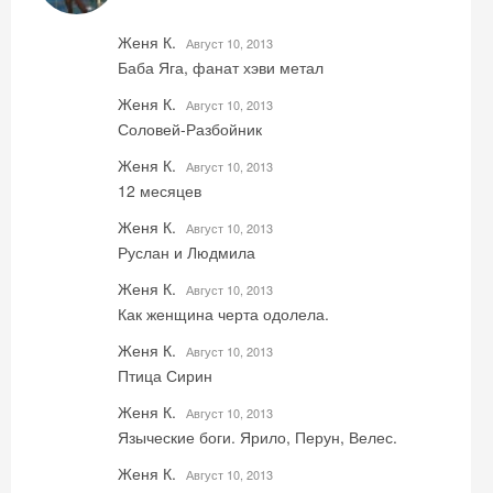
Женя К.
Август 10, 2013
Баба Яга, фанат хэви метал
Женя К.
Август 10, 2013
Скидка −5%
Соловей-Разбойник
Женя К.
Август 10, 2013
Хочешь дешевле? Оставь почту и получи
12 месяцев
промокод на первое бронирование!
Женя К.
Август 10, 2013
Руслан и Людмила
Женя К.
Август 10, 2013
Получить промокод
Как женщина черта одолела.
Женя К.
Август 10, 2013
Птица Сирин
Женя К.
Август 10, 2013
Языческие боги. Ярило, Перун, Велес.
Женя К.
Август 10, 2013