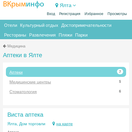
ВКрым
инфо
Ялта
Вход
Регистрация
Избранное
Просмотры
Отели
Культурный отдых
Достопримечательности
Рестораны
Развлечения
Пляжи
Парки
Медицина
Аптеки в Ялте
Аптеки
7
Медицинские центры
5
Стоматология
6
Виста аптека
Ялта, Дом торговли
на карте
Аптека