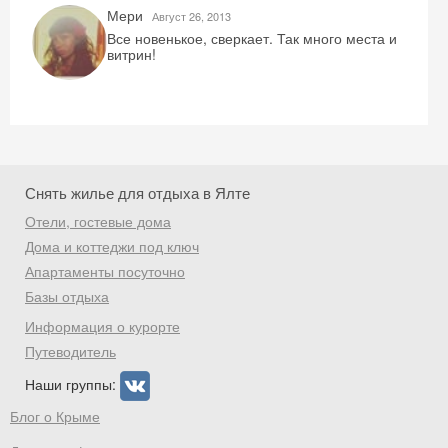
Мери
Август 26, 2013
Все новенькое, сверкает. Так много места и
витрин!
Скидка −5%
Хочешь дешевле? Оставь почту и получи
промокод на первое бронирование!
Снять жилье для отдыха в Ялте
Отели, гостевые дома
Дома и коттеджи под ключ
Получить промокод
Апартаменты посуточно
Базы отдыха
Информация о курорте
Путеводитель
Наши группы:
Блог о Крыме