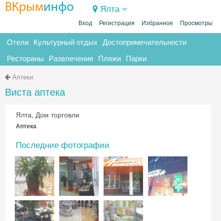
ВКрым
инфо
Ялта
Вход
Регистрация
Избранное
Просмотры
Отели
Культурный отдых
Достопримечательности
Рестораны
Развлечения
Пляжи
Парки
Аптеки
Виста аптека
Ялта, Дом торговли
Аптека
Последние фотографии