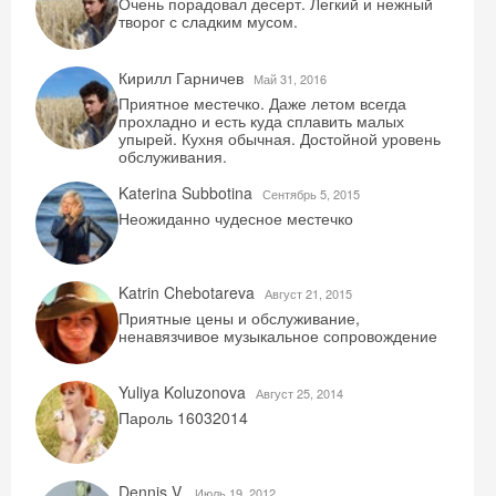
Очень порадовал десерт. Легкий и нежный
творог с сладким мусом.
Кирилл Гарничев
Май 31, 2016
Приятное местечко. Даже летом всегда
прохладно и есть куда сплавить малых
упырей. Кухня обычная. Достойной уровень
обслуживания.
Katerina Subbotina
Сентябрь 5, 2015
Неожиданно чудесное местечко
Katrin Chebotareva
Август 21, 2015
Приятные цены и обслуживание,
ненавязчивое музыкальное сопровождение
Скидка −5%
Хочешь дешевле? Оставь почту и получи
Yuliya Koluzonova
Август 25, 2014
промокод на первое бронирование!
Пароль 16032014
Dennis V.
Июль 19, 2012