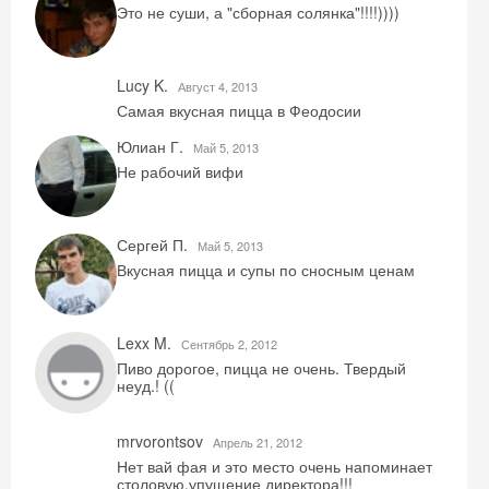
Это не суши, а "сборная солянка"!!!!))))
Lucy K.
Август 4, 2013
Самая вкусная пицца в Феодосии
Юлиан Г.
Май 5, 2013
Не рабочий вифи
Скидка −5%
Сергей П.
Май 5, 2013
Хочешь дешевле? Оставь почту и получи
Вкусная пицца и супы по сносным ценам
промокод на первое бронирование!
Lexx M.
Сентябрь 2, 2012
Пиво дорогое, пицца не очень. Твердый
неуд.! ((
Получить промокод
mrvorontsov
Aпрель 21, 2012
Нет вай фая и это место очень напоминает
столовую.упущение директора!!!