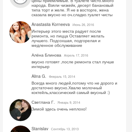
цены приемлимые. В туалете чисто.много
народа. Взяли чизкейк, десерт банановый
типа торт и желе. Я не в восторге, жена
сказала вкусно но оч.сладко.туалет чисты
Anastasiia Korneeva
Июнь 26, 2016
Интерьер этого места радует после
ремонта, но пицца Оставляет желать
лучшего. Подсохшая, подгорелая и
медленное обслуживание
Алёна Блинова
Aпрель 17, 2016
вкусно готовят ,после ремонта стал лучше
интерьер
Alina G.
Февраль 15, 2014
Всегда много людей,потому что не дорого и
достаточно вкусно.Хвалю молочный
коктейль,классический самый вкусный :)
Светлана Г.
Январь 9, 2014
Зимой здесь очень неплохо!
Stanislav
Сентябрь 13, 2013