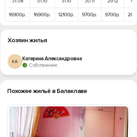
31.08
01.10
31.10
30.11
29.12
03
16900р.
16900р.
12100р.
9700р.
9700р.
207
Войти
Войти с помощью
Хозяин жилья
Катерина Александровна
КА
Собственник
Похожее жильё в Балаклаве