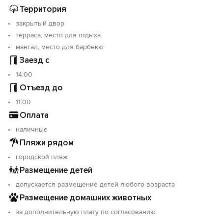
забронировать. Если вдруг освободятся Ваши даты -
Территория
я Вам напишу.
закрытый двор
терраса, место для отдыха
Жду вас!
мангал, место для барбекю
Заезд с
14:00
Отъезд до
11:00
Оплата
наличные
Пляжи рядом
городской пляж
Размещение детей
допускается размещение детей любого возраста
Размещение домашних животных
за дополнительную плату по согласованию