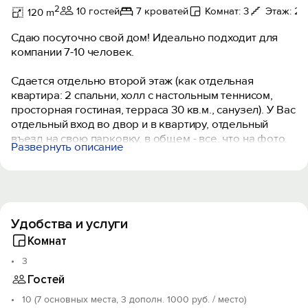
2
10 гостей
7 кроватей
Комнат: 3
Этаж: 2
120 m
Сдаю посуточно свой дом! Идеально подходит для
компании 7-10 человек.
Сдается отдельно второй этаж (как отдельная
квартира: 2 спальни, холл с настольным теннисом,
просторная гостиная, терраса 30 кв.м., санузел). У Вас
отдельный вход во двор и в квартиру, отдельный
въезд на свою парковку, в общем - все, что на фото.
Развернуть описание
На первом этаже живут лояльные и дружелюбные
хозяева. т.е. из отдыхающих на территории дома Вы
будете одни со своим личным бассейном, мангальной
зоной и садом.
Удобства и услуги
- бассейн с подогревом, водопадом «кобра» и
подводным гидромассажером;
Комнат
- уютная зона барбекю;
3
- видовая терраса 30 кв.м.;
Гостей
- настольный теннис;
- собственная парковка на территории на 2 авто;
10 (7 основных места, 3 дополн. 1000 руб. / место)