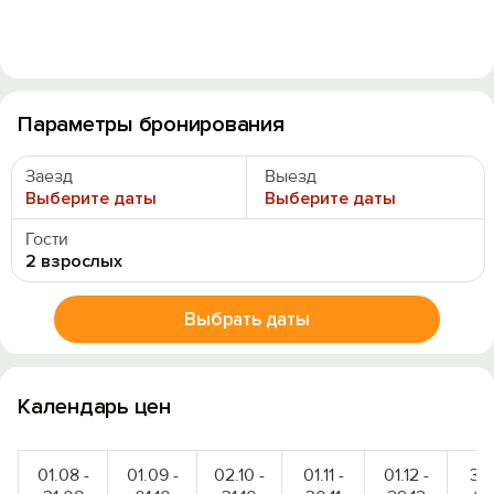
Параметры бронирования
Заезд
Выезд
Выберите даты
Выберите даты
Гости
2 взрослых
Выбрать даты
Вход на сайт
Календарь цен
Войти или
Зарегистрироваться
01.08 -
01.09 -
02.10 -
01.11 -
01.12 -
30.