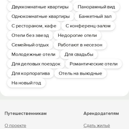
Двухкомнатные квартиры
Панорамный вид
Однокомнатные квартиры
Банкетный зал
С рестораном, кафе
С конференц-залом
Отели без звезд
Недорогие отели
Семейный отдых
Работают в несезон
Молодежные отели
Для свадьбы
Для деловых поездок
Романтические отели
Для корпоратива
Отель на выходные
На новый год
Путешественникам
Арендодателям
О проекте
Сдать жильё