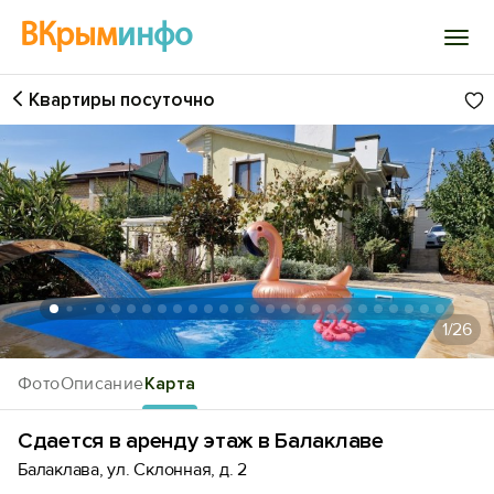
ВКрым
инфо
Квартиры посуточно
Войти
Избранное
История просмотра
Добавить свой объект
1
/26
Фото
Описание
Карта
Сдается в аренду этаж в Балаклаве
Балаклава, ул. Склонная, д. 2