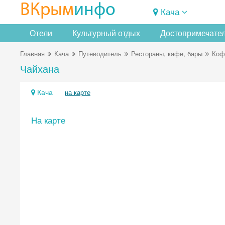
ВКрым
инфо
Кача
Отели
Культурный отдых
Достопримечате
Главная
Кача
Путеводитель
Рестораны, кафе, бары
Коф
Чайхана
Кача
на карте
На карте