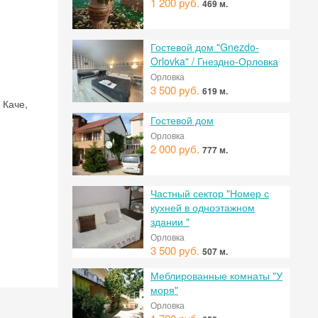
1 200 руб.
469 м.
Гостевой дом "Gnezdo-
Orlovka" / Гнездно-Орловка
Орловка
3 500 руб.
619 м.
 Каче,
Гостевой дом
Орловка
2 000 руб.
777 м.
Частный сектор "Номер с
кухней в одноэтажном
 на
здании "
Орловка
3 500 руб.
507 м.
Меблированные комнаты "У
моря"
Орловка