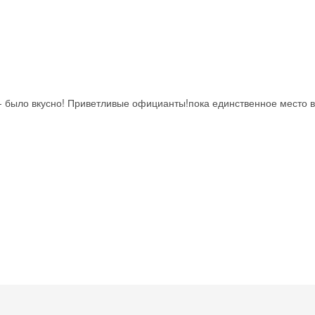
- было вкусно! Приветливые официанты!пока единственное место в
Скидка −5%
Хочешь дешевле? Оставь почту и получи промокод
первое бронирование!
Получить промокод