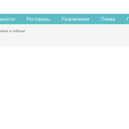
льности
Рестораны
Развлечения
Пляжи
ейни и чайные