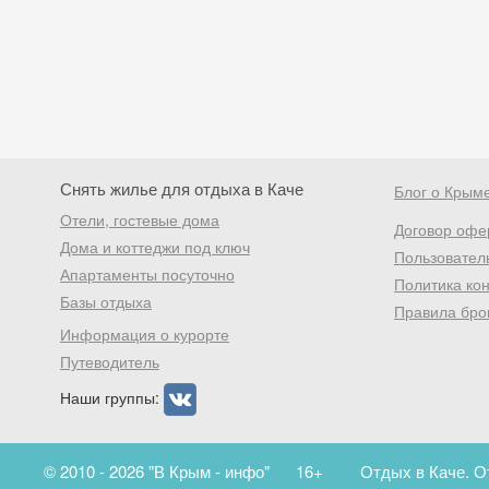
Снять жилье для отдыха в Каче
Блог о Крым
Отели, гостевые дома
Договор офе
Дома и коттеджи под ключ
Пользовател
Апартаменты посуточно
Политика ко
Базы отдыха
Правила бро
Информация о курорте
Путеводитель
Наши группы:
© 2010 - 2026 "В Крым - инфо"
16+
Отдых в Каче. О