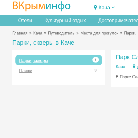
ВКрым
инфо
Кача
Отели
Культурный отдых
Достопримечате
Главная
Кача
Путеводитель
Места для прогулок
Парки,
Парки, скверы в Каче
Парк С
Парки, скверы
1
Кача
Пляжи
3
В Парке Сл