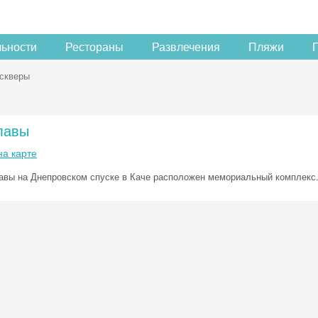
льности
Рестораны
Развлечения
Пляжи
 скверы
лавы
на карте
авы на Днепровском спуске в Каче расположен мемориальный комплекс
Скидка −5%