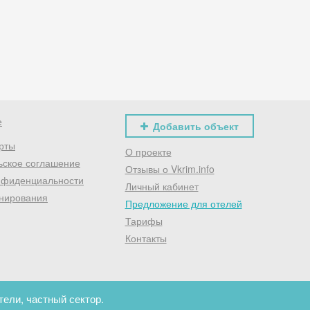
Хочешь дешевле? Оставь почту и получи промокод
первое бронирование!
Получить промокод
е
Добавить объект
рты
О проекте
ьское соглашение
Отзывы о Vkrim.info
нфиденциальности
Личный кабинет
нирования
Предложение для отелей
Тарифы
Контакты
тели, частный сектор.