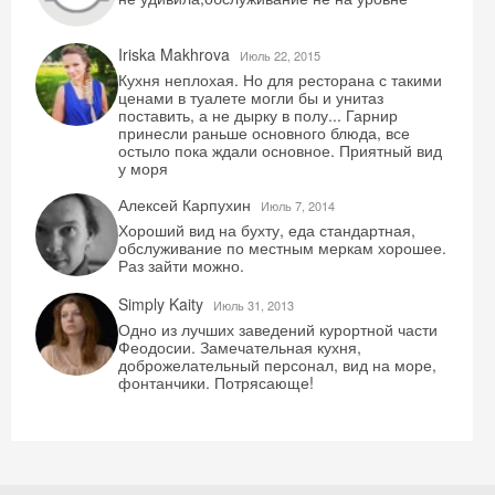
Iriska Makhrova
Июль 22, 2015
Кухня неплохая. Но для ресторана с такими
ценами в туалете могли бы и унитаз
поставить, а не дырку в полу... Гарнир
принесли раньше основного блюда, все
остыло пока ждали основное. Приятный вид
у моря
Алексей Карпухин
Июль 7, 2014
Хороший вид на бухту, еда стандартная,
обслуживание по местным меркам хорошее.
Скидка −5%
Раз зайти можно.
Хочешь дешевле? Оставь почту и получи
Simply Kaity
Июль 31, 2013
промокод на первое бронирование!
Одно из лучших заведений курортной части
Феодосии. Замечательная кухня,
доброжелательный персонал, вид на море,
фонтанчики. Потрясающе!
Получить промокод