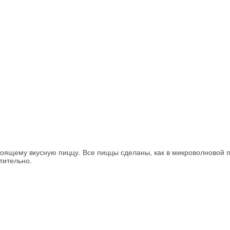
Скидка −5%
тоящему вкусную пиццу. Все пиццы сделаны, как в микроволновой п
Хочешь дешевле? Оставь почту и получи промокод
тительно.
первое бронирование!
Получить промокод