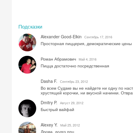
Подсказки
Alexander Good-Elkin
Сентябрь 17, 2016
Просторная пиццерия, демократические цены
Роман Абрамович
Май 4, 2016
Пицца достаточно посредственная
Dasha F.
Сентябрь 23, 2012
Во всем Судаке вы не найдете ни одну по нас
хрустящей корочки, ни вкусной начинки. Отвра
Dmitry P.
Август 29, 2012
Быстрый вайфай
Alexey Y.
Май 25, 2012
Дрова, долго ппц