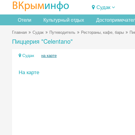
ВКрым
инфо
Судак
Отели
Культурный отдых
Достопримечате
Главная
Судак
Путеводитель
Рестораны, кафе, бары
Пи
Пиццерия "Celentano"
Судак
на карте
На карте